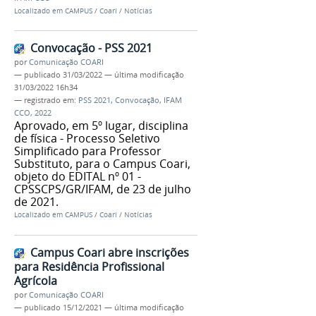
Localizado em
CAMPUS
/
Coari
/
Notícias
Convocação - PSS 2021
por
Comunicação COARI
—
publicado
31/03/2022
—
última modificação
31/03/2022 16h34
— registrado em:
PSS 2021
,
Convocação
,
IFAM
CCO
,
2022
Aprovado, em 5º lugar, disciplina
de física - Processo Seletivo
Simplificado para Professor
Substituto, para o Campus Coari,
objeto do EDITAL nº 01 -
CPSSCPS/GR/IFAM, de 23 de julho
de 2021.
Localizado em
CAMPUS
/
Coari
/
Notícias
Campus Coari abre inscrições
para Residência Profissional
Agrícola
por
Comunicação COARI
—
publicado
15/12/2021
—
última modificação