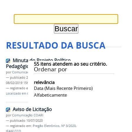
RESULTADO DA BUSCA
Minuta do Projeto Político
55
itens atendem ao seu critério.
Pedagógico do IFAM
Ordenar por
por
Comunicação COARI
—
publicado
27/11/2018
—
última modificação
relevância
08/02/2019 15h05
Data (mais Recente Primeiro)
— registrado em:
MINUTA
,
PPP 2018
,
IFAM CCO
Localizado em
CAMPUS
/
Coari
/
Notícias
Alfabeticamente
Aviso de Licitação
por
Comunicação COARI
—
publicado
10/07/2020
— registrado em:
Pregão Eletrônico
,
Nº 3/2020
,
IFAM CCO