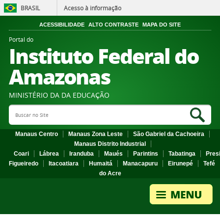
BRASIL
Acesso à informação
ACESSIBILIDADE
ALTO CONTRASTE
MAPA DO SITE
Portal do
Instituto Federal do
Amazonas
MINISTÉRIO DA DA EDUCAÇÃO
Search Site
Sea
Manaus Centro
Manaus Zona Leste
São Gabriel da Cachoeira
Manaus Distrito Industrial
Coari
Lábrea
Iranduba
Maués
Parintins
Tabatinga
Pres
Figueiredo
Itacoatiara
Humaitá
Manacapuru
Eirunepé
Tefé
do Acre