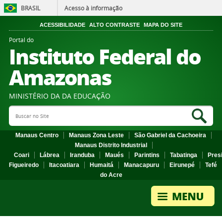
BRASIL
Acesso à informação
ACESSIBILIDADE
ALTO CONTRASTE
MAPA DO SITE
Portal do
Instituto Federal do
Amazonas
MINISTÉRIO DA DA EDUCAÇÃO
Search Site
Sea
Manaus Centro
Manaus Zona Leste
São Gabriel da Cachoeira
Manaus Distrito Industrial
Coari
Lábrea
Iranduba
Maués
Parintins
Tabatinga
Pres
Figueiredo
Itacoatiara
Humaitá
Manacapuru
Eirunepé
Tefé
do Acre