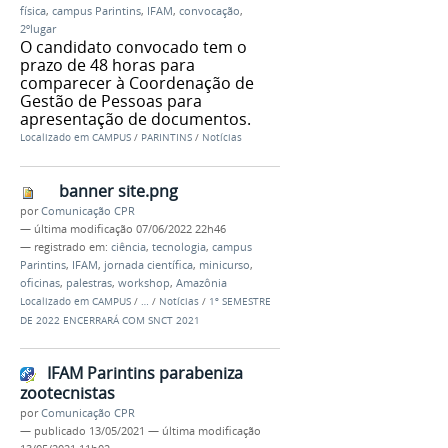
física
,
campus Parintins
,
IFAM
,
convocação
,
2ºlugar
O candidato convocado tem o
prazo de 48 horas para
comparecer à Coordenação de
Gestão de Pessoas para
apresentação de documentos.
Localizado em
CAMPUS
/
PARINTINS
/
Notícias
banner site.png
por
Comunicação CPR
—
última modificação
07/06/2022 22h46
— registrado em:
ciência
,
tecnologia
,
campus
Parintins
,
IFAM
,
jornada científica
,
minicurso
,
oficinas
,
palestras
,
workshop
,
Amazônia
Localizado em
CAMPUS
/
…
/
Notícias
/
1º SEMESTRE
DE 2022 ENCERRARÁ COM SNCT 2021
IFAM Parintins parabeniza
zootecnistas
por
Comunicação CPR
—
publicado
13/05/2021
—
última modificação