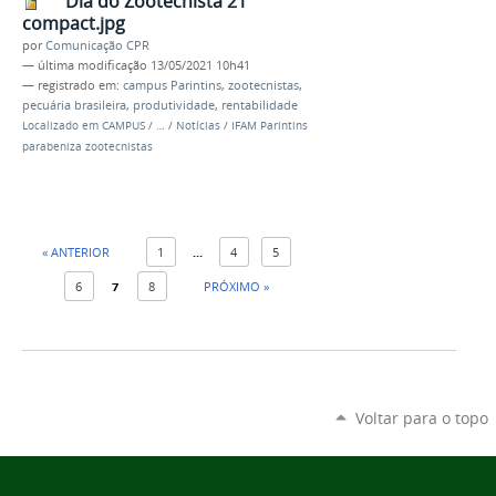
Dia do Zootecnista 21
compact.jpg
por
Comunicação CPR
—
última modificação
13/05/2021 10h41
— registrado em:
campus Parintins
,
zootecnistas
,
pecuária brasileira
,
produtividade
,
rentabilidade
Localizado em
CAMPUS
/
…
/
Notícias
/
IFAM Parintins
parabeniza zootecnistas
« ANTERIOR
1
...
4
5
6
7
8
PRÓXIMO »
Voltar para o topo