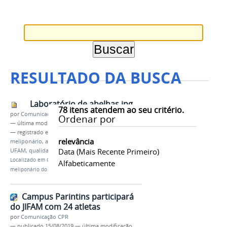
RESULTADO DA BUSCA
Laboratório de abelhas.jpg
78
itens atendem ao seu critério.
por
Comunicação CPR
Ordenar por
—
última modificação
20/05/2022 22h12
— registrado em:
curso técnico
,
Agropecuária
,
relevância
meliponário
,
aviário
,
IFAM
,
campus Parintins
,
Data (mais Recente Primeiro)
UFAM
,
qualidade
,
ensino técnico
Localizado em
CAMPUS
/
…
/
Notícias
/
Aviário e
Alfabeticamente
meliponário do campus estão em fase de conclusão
Campus Parintins participará
do JIFAM com 24 atletas
por
Comunicação CPR
—
publicado
15/08/2019
—
última modificação