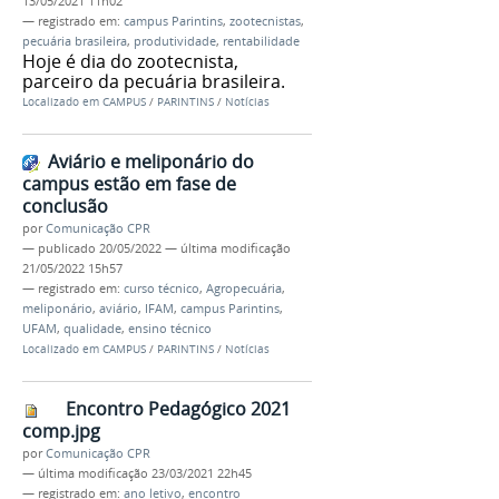
13/05/2021 11h02
— registrado em:
campus Parintins
,
zootecnistas
,
pecuária brasileira
,
produtividade
,
rentabilidade
Hoje é dia do zootecnista,
parceiro da pecuária brasileira.
Localizado em
CAMPUS
/
PARINTINS
/
Notícias
Aviário e meliponário do
campus estão em fase de
conclusão
por
Comunicação CPR
—
publicado
20/05/2022
—
última modificação
21/05/2022 15h57
— registrado em:
curso técnico
,
Agropecuária
,
meliponário
,
aviário
,
IFAM
,
campus Parintins
,
UFAM
,
qualidade
,
ensino técnico
Localizado em
CAMPUS
/
PARINTINS
/
Notícias
Encontro Pedagógico 2021
comp.jpg
por
Comunicação CPR
—
última modificação
23/03/2021 22h45
— registrado em:
ano letivo
,
encontro