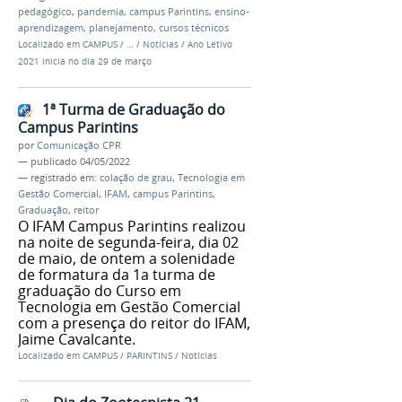
pedagógico
,
pandemia
,
campus Parintins
,
ensino-
aprendizagem
,
planejamento
,
cursos técnicos
Localizado em
CAMPUS
/
…
/
Notícias
/
Ano Letivo
2021 inicia no dia 29 de março
1ª Turma de Graduação do
Campus Parintins
por
Comunicação CPR
—
publicado
04/05/2022
— registrado em:
colação de grau
,
Tecnologia em
Gestão Comercial
,
IFAM
,
campus Parintins
,
Graduação
,
reitor
O IFAM Campus Parintins realizou
na noite de segunda-feira, dia 02
de maio, de ontem a solenidade
de formatura da 1a turma de
graduação do Curso em
Tecnologia em Gestão Comercial
com a presença do reitor do IFAM,
Jaime Cavalcante.
Localizado em
CAMPUS
/
PARINTINS
/
Notícias