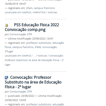
16/08/2019 10h47
— registrado em:
Jifam
,
campus Parintins
Localizado em
CAMPUS
/
PARINTINS
/
Notícias
PSS Educação Física 2022
Convocação comp.png
por
Comunicação CPR
—
última modificação
23/06/2022 12h01
— registrado em:
professor substituto
,
educação
física
,
campus Parintins
,
IFAM
,
convocação
,
2ºlugar
Localizado em
CAMPUS
/
…
/
Notícias
/
Convocação:
Professor Substituto na área de Educação Física - 2º
lugar
Convocação: Professor
Substituto na área de Educação
Física - 2º lugar
por
Comunicação CPR
—
publicado
23/06/2022
—
última modificação
23/06/2022 12h03
— registrado em:
professor substituto
,
educação