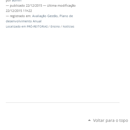
por
admin
—
publicado
22/12/2015
—
última modificação
22/12/2015 11h22
— registrado em:
Avaliação Gestão
,
Plano de
desenvolvimento Anual
Localizado em
PRÓ-REITORIAS
/
Ensino
/
Notícias
Voltar para o topo