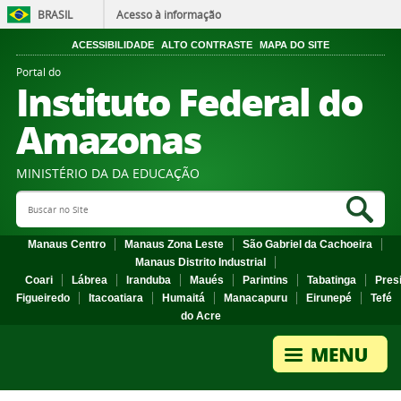
BRASIL
Acesso à informação
ACESSIBILIDADE
ALTO CONTRASTE
MAPA DO SITE
Portal do
Instituto Federal do
Amazonas
MINISTÉRIO DA DA EDUCAÇÃO
Search Site
Sea
Manaus Centro
Manaus Zona Leste
São Gabriel da Cachoeira
Manaus Distrito Industrial
Coari
Lábrea
Iranduba
Maués
Parintins
Tabatinga
Pres
Figueiredo
Itacoatiara
Humaitá
Manacapuru
Eirunepé
Tefé
do Acre