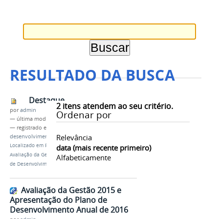
RESULTADO DA BUSCA
Destaque
2
itens atendem ao seu critério.
por
admin
Ordenar por
—
última modificação
22/12/2015 11h22
— registrado em:
Avaliação Gestão
,
Plano de
Relevância
desenvolvimento Anual
Localizado em
PRÓ-REITORIAS
/
…
/
Notícias
/
data (mais recente primeiro)
Avaliação da Gestão 2015 e Apresentação do Plano
Alfabeticamente
de Desenvolvimento Anual de 2016
Avaliação da Gestão 2015 e
Apresentação do Plano de
Desenvolvimento Anual de 2016