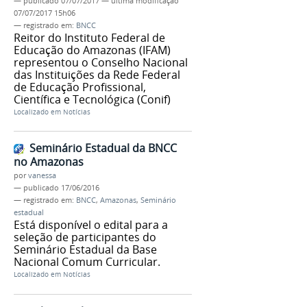
—
publicado
07/07/2017
—
última modificação
07/07/2017 15h06
— registrado em:
BNCC
Reitor do Instituto Federal de
Educação do Amazonas (IFAM)
representou o Conselho Nacional
das Instituições da Rede Federal
de Educação Profissional,
Científica e Tecnológica (Conif)
Localizado em
Notícias
Seminário Estadual da BNCC
no Amazonas
por
vanessa
—
publicado
17/06/2016
— registrado em:
BNCC
,
Amazonas
,
Seminário
estadual
Está disponível o edital para a
seleção de participantes do
Seminário Estadual da Base
Nacional Comum Curricular.
Localizado em
Notícias