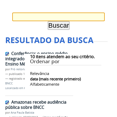
RESULTADO DA BUSCA
Conferência: o ensino médio
10
itens atendem ao seu critério.
integrado diante da Reforma do
Ordenar por
Ensino Médio e BNCC – como fica?
por
Pró reitoria de Ensino
Relevância
—
publicado
17/07/2017
data (mais recente primeiro)
— registrado em:
notici
,
ensino médio integrado
,
BNCC
Alfabeticamente
Localizado em
PRÓ-REITORIAS
/
Ensino
/
Notícias
Amazonas recebe audiência
pública sobre BNCC
por
Ana Paula Batista