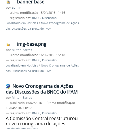
banner base
por
admin
—
última modificação
15/04/2016 11h16
— registrado em:
BNCC
,
Discussão
Localizado em
Notícias
/
Novo Cronograma de Ações
das Discussões da BNCC do IFAM
img-base.png
por
Milton Barros
—
última modificação
16/02/2016 15h18
— registrado em:
BNCC
,
Discussão
Localizado em
Notícias
/
Novo Cronograma de Ações
das Discussões da BNCC do IFAM
Novo Cronograma de Ações
das Discussões da BNCC do IFAM
por
Milton Barros
—
publicado
16/02/2016
—
última modificação
15/04/2016 11h17
— registrado em:
BNCC
,
Discussão
A Comissão Central reestruturou
novo cronograma de ações.
Localizado em
Notícias