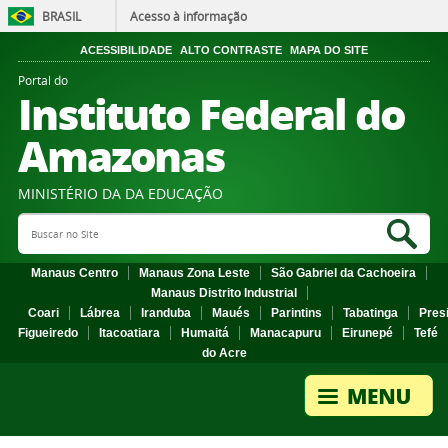
BRASIL
Acesso à informação
ACESSIBILIDADE
ALTO CONTRASTE
MAPA DO SITE
Portal do
Instituto Federal do
Amazonas
MINISTÉRIO DA DA EDUCAÇÃO
Search Site
Sea
Manaus Centro
Manaus Zona Leste
São Gabriel da Cachoeira
Manaus Distrito Industrial
Coari
Lábrea
Iranduba
Maués
Parintins
Tabatinga
Pres
Figueiredo
Itacoatiara
Humaitá
Manacapuru
Eirunepé
Tefé
do Acre