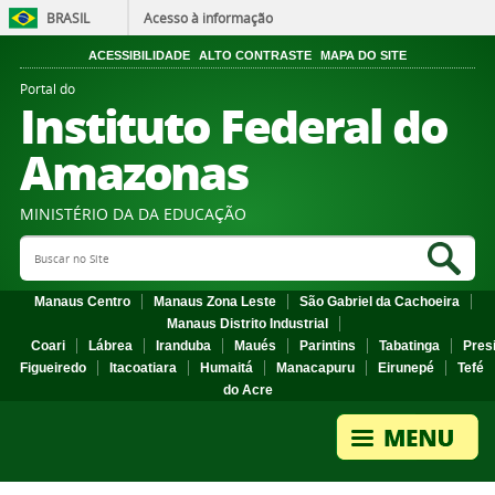
BRASIL
Acesso à informação
ACESSIBILIDADE
ALTO CONTRASTE
MAPA DO SITE
Portal do
Instituto Federal do
Amazonas
MINISTÉRIO DA DA EDUCAÇÃO
Search Site
Sea
Manaus Centro
Manaus Zona Leste
São Gabriel da Cachoeira
Manaus Distrito Industrial
Coari
Lábrea
Iranduba
Maués
Parintins
Tabatinga
Pres
Figueiredo
Itacoatiara
Humaitá
Manacapuru
Eirunepé
Tefé
do Acre