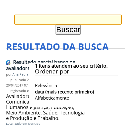
RESULTADO DA BUSCA
Resultado parcial banco de
1
itens atendem ao seu critério.
avaliadores extensionistas
Ordenar por
por
Ana Paula Batista
—
publicado
20/04/2017
—
última modificação
Relevância
20/04/2017 07h58
— registrado em:
PROEX
data (mais recente primeiro)
,
Banco de Avaliadores
Avaliadores atuarão nas áreas de
Alfabeticamente
Comunicação, Cultura, Direitos
Humanos e Justiça, Educação,
Meio Ambiente, Saúde, Tecnologia
e Produção e Trabalho.
Localizado em
Notícias