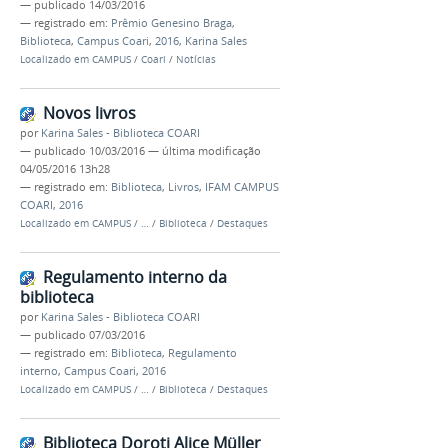
—
publicado
14/03/2016
— registrado em:
Prêmio Genesino Braga
,
Biblioteca
,
Campus Coari
,
2016
,
Karina Sales
Localizado em
CAMPUS
/
Coari
/
Notícias
Novos livros
por
Karina Sales - Biblioteca COARI
—
publicado
10/03/2016
—
última modificação
04/05/2016 13h28
— registrado em:
Biblioteca
,
Livros
,
IFAM CAMPUS
COARI
,
2016
Localizado em
CAMPUS
/
…
/
Biblioteca
/
Destaques
Regulamento interno da
biblioteca
por
Karina Sales - Biblioteca COARI
—
publicado
07/03/2016
— registrado em:
Biblioteca
,
Regulamento
interno
,
Campus Coari
,
2016
Localizado em
CAMPUS
/
…
/
Biblioteca
/
Destaques
Biblioteca Doroti Alice Müller