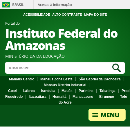
BRASIL
Acesso à informação
ACESSIBILIDADE
ALTO CONTRASTE
MAPA DO SITE
Portal do
Instituto Federal do
Amazonas
MINISTÉRIO DA DA EDUCAÇÃO
Search Site
Sea
Manaus Centro
Manaus Zona Leste
São Gabriel da Cachoeira
Manaus Distrito Industrial
Coari
Lábrea
Iranduba
Maués
Parintins
Tabatinga
Pres
Figueiredo
Itacoatiara
Humaitá
Manacapuru
Eirunepé
Tefé
do Acre