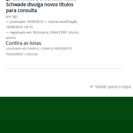
Schwade divulga novos títulos
para consulta
por
cgti
—
publicado
19/09/2015
—
última modificação
16/06/2016 12h15
— registrado em:
Biblioteca
,
IFAM/CPRF
,
titulos
,
acervo
Confira as listas
Localizado em
CAMPUS
/
CAMPUS PRESIDENTE
FIGUEIREDO
/
Notícias
Voltar para o topo