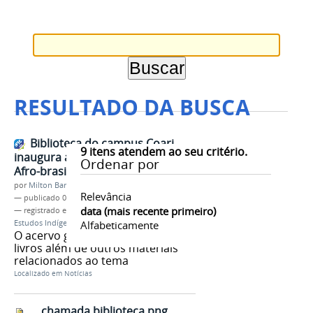
RESULTADO DA BUSCA
Biblioteca do campus Coari
9
itens atendem ao seu critério.
inaugura alas voltadas ao estudo
Ordenar por
Afro-brasileiro e Indígena
por
Milton Barros
Relevância
—
publicado
01/08/2017
data (mais recente primeiro)
— registrado em:
campus Coari
,
Biblioteca
,
Estudos Indígenas
,
Alfabeticamente
Afro-brasileiro
O acervo gira em torno de 300
livros além de outros materiais
relacionados ao tema
Localizado em
Notícias
chamada biblioteca.png