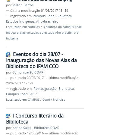
por
Milton Barros
—
última modificação
01/08/2017 13h59
— registrado em:
campus Coari
,
Biblioteca
,
Estudos Indígenas
,
Afro-brasileiro
Localizado em
Notícias
/
Biblioteca do campus Coari
inaugura alas voltadas ao estudo Afro-brasileiro e
Indígena
Eventos do dia 28/07 -
Inauguração das Novas Alas da
Biblioteca do IFAM CCO
por
Comunicação COARI
—
publicado
20/07/2017
—
última modificação
28/07/2017 17h29
— registrado em:
Reinauguração
,
Biblioteca
,
Campus Coari
,
2017
Localizado em
CAMPUS
/
Coari
/
Notícias
I Concurso literário da
Biblioteca
por
Karina Sales - Biblioteca COARI
—
publicado
19/05/2016
—
última modificação