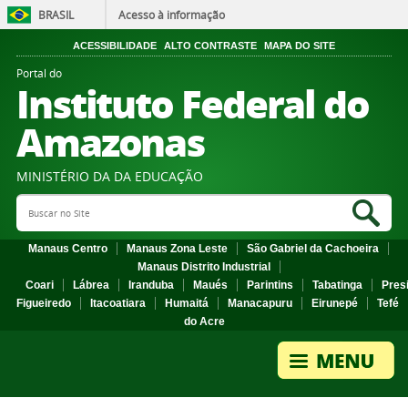
BRASIL
Acesso à informação
ACESSIBILIDADE
ALTO CONTRASTE
MAPA DO SITE
Portal do
Instituto Federal do
Amazonas
MINISTÉRIO DA DA EDUCAÇÃO
Search Site
Sea
Manaus Centro
Manaus Zona Leste
São Gabriel da Cachoeira
Manaus Distrito Industrial
Coari
Lábrea
Iranduba
Maués
Parintins
Tabatinga
Pres
Figueiredo
Itacoatiara
Humaitá
Manacapuru
Eirunepé
Tefé
do Acre