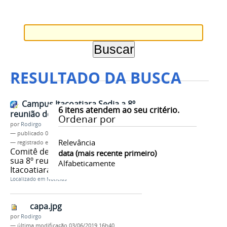
RESULTADO DA BUSCA
Campus Itacoatiara Sedia a 8º
6
itens atendem ao seu critério.
reunião do CAD
Ordenar por
por
Rodirgo
—
publicado
03/06/2019
Relevância
— registrado em:
º reunião do CAD
,
CAD
Comitê de Administração realiza
data (mais recente primeiro)
sua 8º reunião no campus
Alfabeticamente
Itacoatiara.
Localizado em
Notícias
capa.jpg
por
Rodirgo
—
última modificação
03/06/2019 16h40