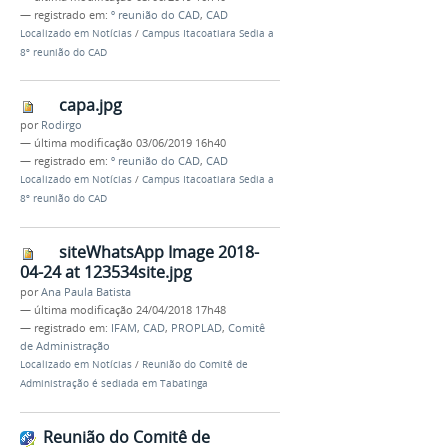
— registrado em:
º reunião do CAD
,
CAD
Localizado em
Notícias
/
Campus Itacoatiara Sedia a
8º reunião do CAD
capa.jpg
por
Rodirgo
—
última modificação
03/06/2019 16h40
— registrado em:
º reunião do CAD
,
CAD
Localizado em
Notícias
/
Campus Itacoatiara Sedia a
8º reunião do CAD
siteWhatsApp Image 2018-
04-24 at 123534site.jpg
por
Ana Paula Batista
—
última modificação
24/04/2018 17h48
— registrado em:
IFAM
,
CAD
,
PROPLAD
,
Comitê
de Administração
Localizado em
Notícias
/
Reunião do Comitê de
Administração é sediada em Tabatinga
Reunião do Comitê de