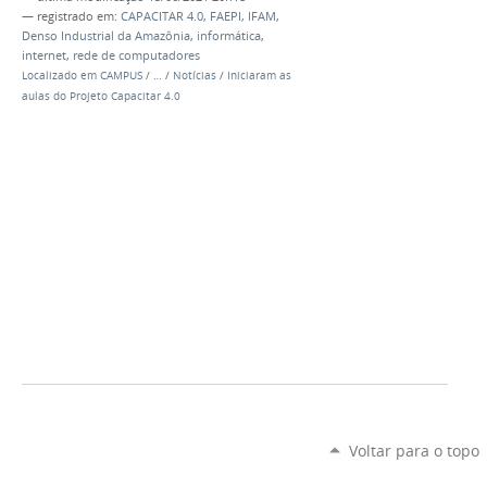
— registrado em:
CAPACITAR 4.0
,
FAEPI
,
IFAM
,
Denso Industrial da Amazônia
,
informática
,
internet
,
rede de computadores
Localizado em
CAMPUS
/
…
/
Notícias
/
Iniciaram as
aulas do Projeto Capacitar 4.0
Voltar para o topo