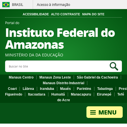
BRASIL
Acesso à informação
ACESSIBILIDADE
ALTO CONTRASTE
MAPA DO SITE
Portal do
Instituto Federal do
Amazonas
MINISTÉRIO DA DA EDUCAÇÃO
Search Site
Sea
Manaus Centro
Manaus Zona Leste
São Gabriel da Cachoeira
Manaus Distrito Industrial
Coari
Lábrea
Iranduba
Maués
Parintins
Tabatinga
Pres
Figueiredo
Itacoatiara
Humaitá
Manacapuru
Eirunepé
Tefé
do Acre