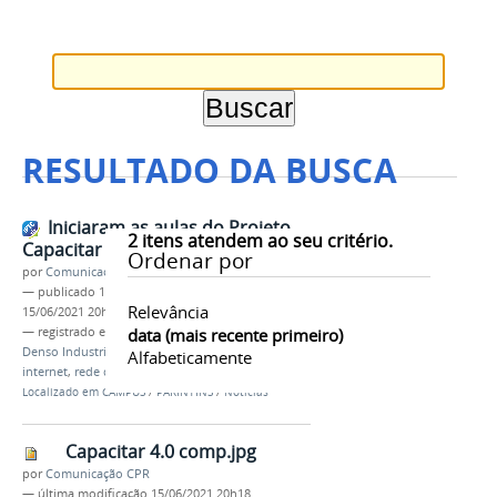
RESULTADO DA BUSCA
Iniciaram as aulas do Projeto
2
itens atendem ao seu critério.
Capacitar 4.0
Ordenar por
por
Comunicação CPR
—
publicado
15/06/2021
—
última modificação
Relevância
15/06/2021 20h27
— registrado em:
CAPACITAR 4.0
data (mais recente primeiro)
,
FAEPI
,
IFAM
,
Denso Industrial da Amazônia
,
informática
,
Alfabeticamente
internet
,
rede de computadores
Localizado em
CAMPUS
/
PARINTINS
/
Notícias
Capacitar 4.0 comp.jpg
por
Comunicação CPR
—
última modificação
15/06/2021 20h18