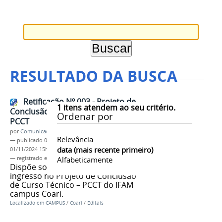
RESULTADO DA BUSCA
Retificação Nº 003 - Projeto de
1
itens atendem ao seu critério.
Conclusão de Curso Técnico –
Ordenar por
PCCT
por
Comunicação COARI
Relevância
—
publicado
03/04/2024
—
última modificação
data (mais recente primeiro)
01/11/2024 15h42
— registrado em:
EDITAL PCCT
Alfabeticamente
,
IFAM CCO
,
2024
Dispõe sobre as inscrições para
ingresso no Projeto de Conclusão
de Curso Técnico – PCCT do IFAM
campus Coari.
Localizado em
CAMPUS
/
Coari
/
Editais