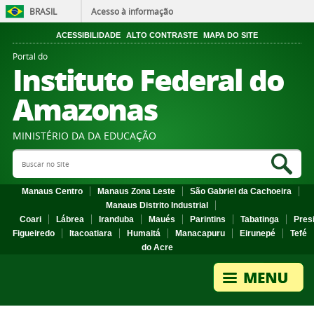
BRASIL
Acesso à informação
ACESSIBILIDADE
ALTO CONTRASTE
MAPA DO SITE
Portal do
Instituto Federal do
Amazonas
MINISTÉRIO DA DA EDUCAÇÃO
Search Site
Sea
Manaus Centro
Manaus Zona Leste
São Gabriel da Cachoeira
Manaus Distrito Industrial
Coari
Lábrea
Iranduba
Maués
Parintins
Tabatinga
Pres
Figueiredo
Itacoatiara
Humaitá
Manacapuru
Eirunepé
Tefé
do Acre