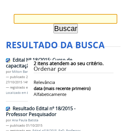
RESULTADO DA BUSCA
Edital Nº 18/2015: Curso de
2
itens atendem ao seu critério.
capacitação de professores
Ordenar por
por
Milton Barros
—
publicado
26/10/2015
—
última modificação
Relevância
27/10/2015 14h40
— registrado em:
Edital nº18/2015
data (mais recente primeiro)
,
EaD
,
PROEN
Localizado em
Editais
Alfabeticamente
Resultado Edital nº 18/2015 -
Professor Pesquisador
por
Ana Paula Batista
—
publicado
01/10/2015
— registrado em:
Edital nº18/2015
,
EaD
,
Professor