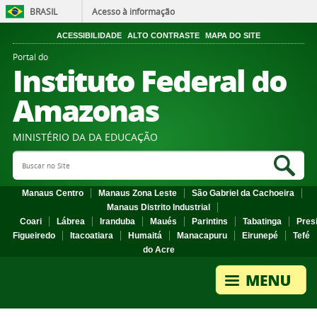
BRASIL
Acesso à informação
ACESSIBILIDADE
ALTO CONTRASTE
MAPA DO SITE
Portal do
Instituto Federal do
Amazonas
MINISTÉRIO DA DA EDUCAÇÃO
Search Site
Sea
Manaus Centro
Manaus Zona Leste
São Gabriel da Cachoeira
Manaus Distrito Industrial
Coari
Lábrea
Iranduba
Maués
Parintins
Tabatinga
Pres
Figueiredo
Itacoatiara
Humaitá
Manacapuru
Eirunepé
Tefé
do Acre