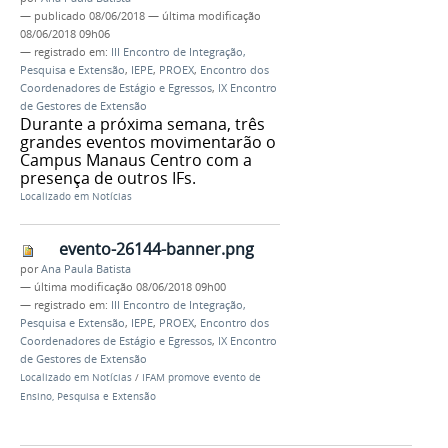
—
publicado
08/06/2018
—
última modificação
08/06/2018 09h06
— registrado em:
III Encontro de Integração,
Pesquisa e Extensão
,
IEPE
,
PROEX
,
Encontro dos
Coordenadores de Estágio e Egressos
,
IX Encontro
de Gestores de Extensão
Durante a próxima semana, três
grandes eventos movimentarão o
Campus Manaus Centro com a
presença de outros IFs.
Localizado em
Notícias
evento-26144-banner.png
por
Ana Paula Batista
—
última modificação
08/06/2018 09h00
— registrado em:
III Encontro de Integração,
Pesquisa e Extensão
,
IEPE
,
PROEX
,
Encontro dos
Coordenadores de Estágio e Egressos
,
IX Encontro
de Gestores de Extensão
Localizado em
Notícias
/
IFAM promove evento de
Ensino, Pesquisa e Extensão