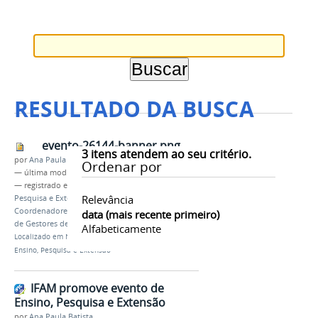
RESULTADO DA BUSCA
evento-26144-banner.png
3
itens atendem ao seu critério.
por
Ana Paula Batista
Ordenar por
—
última modificação
08/06/2018 09h06
— registrado em:
III Encontro de Integração,
Relevância
Pesquisa e Extensão
,
IEPE
,
PROEX
,
Encontro dos
Coordenadores de Estágio e Egressos
,
IX Encontro
data (mais recente primeiro)
de Gestores de Extensão
Alfabeticamente
Localizado em
Notícias
/
IFAM promove evento de
Ensino, Pesquisa e Extensão
IFAM promove evento de
Ensino, Pesquisa e Extensão
por
Ana Paula Batista