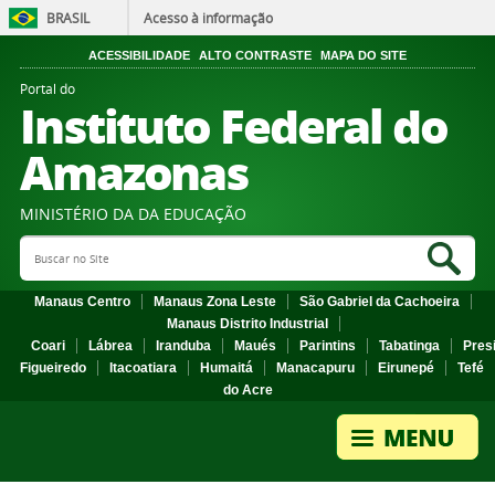
BRASIL
Acesso à informação
ACESSIBILIDADE
ALTO CONTRASTE
MAPA DO SITE
Portal do
Instituto Federal do
Amazonas
MINISTÉRIO DA DA EDUCAÇÃO
Search Site
Sea
Manaus Centro
Manaus Zona Leste
São Gabriel da Cachoeira
Manaus Distrito Industrial
Coari
Lábrea
Iranduba
Maués
Parintins
Tabatinga
Pres
Figueiredo
Itacoatiara
Humaitá
Manacapuru
Eirunepé
Tefé
do Acre