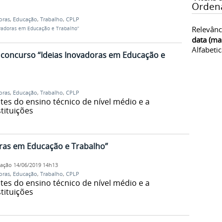
Orden
oras
,
Educação
,
Trabalho
,
CPLP
Relevânc
ovadoras em Educação e Trabalho”
data (ma
Alfabeti
o concurso “Ideias Inovadoras em Educação e
oras
,
Educação
,
Trabalho
,
CPLP
ntes do ensino técnico de nível médio e a
tituições
ras em Educação e Trabalho”
cação
14/06/2019 14h13
oras
,
Educação
,
Trabalho
,
CPLP
ntes do ensino técnico de nível médio e a
tituições