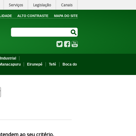
Serviços
Legislação
Canais
LIDADE
ALTO CONTRASTE
MAPA DO SITE
Search Site
Search Site
Twitter
Facebook
YouTube
Industrial
Manacapuru
Eirunepé
Tefé
Boca do
atendem ao seu critério.