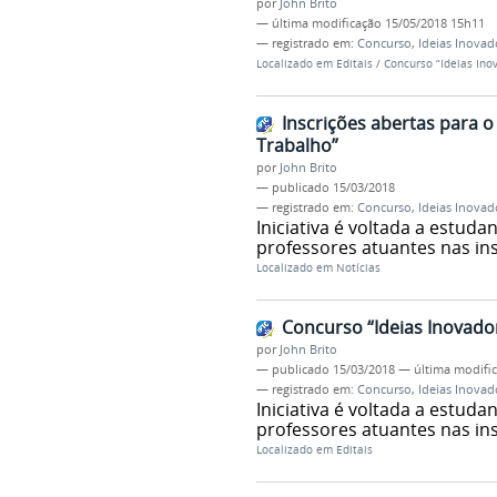
por
John Brito
—
última modificação
15/05/2018 15h11
— registrado em:
Concurso
,
Ideias Inovad
Localizado em
Editais
/
Concurso “Ideias In
Inscrições abertas para 
Trabalho”
por
John Brito
—
publicado
15/03/2018
— registrado em:
Concurso
,
Ideias Inovad
Iniciativa é voltada a estuda
professores atuantes nas ins
Localizado em
Notícias
Concurso “Ideias Inovado
por
John Brito
—
publicado
15/03/2018
—
última modifi
— registrado em:
Concurso
,
Ideias Inovad
Iniciativa é voltada a estuda
professores atuantes nas ins
Localizado em
Editais