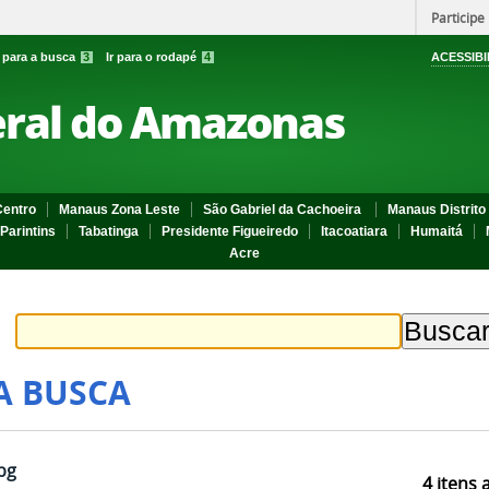
Participe
r para a busca
3
Ir para o rodapé
4
ACESSIBI
eral do Amazonas
entro
Manaus Zona Leste
São Gabriel da Cachoeira
Manaus Distrito 
Parintins
Tabatinga
Presidente Figueiredo
Itacoatiara
Humaitá
Acre
A BUSCA
pg
4
itens 