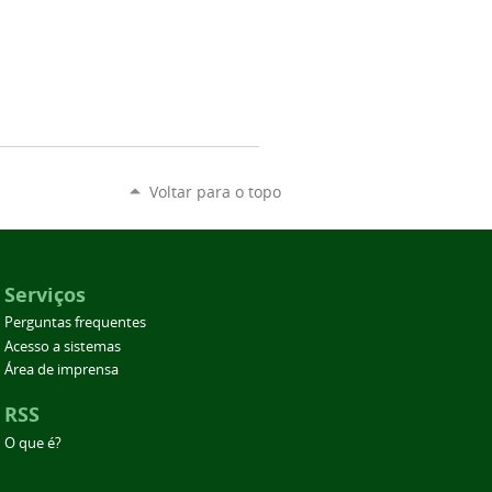
Voltar para o topo
Serviços
Perguntas frequentes
Acesso a sistemas
Área de imprensa
RSS
O que é?