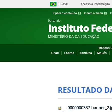
BRASIL
Acesso à informação
Ir para o conteúdo
1
Ir para o menu
2
I
Portal do
Instituto Fed
MINISTÉRIO DA DA EDUCAÇÃO
Manaus C
Coari
Lábrea
Iranduba
Maués
RESULTADO D
0000000337-banner_2.j