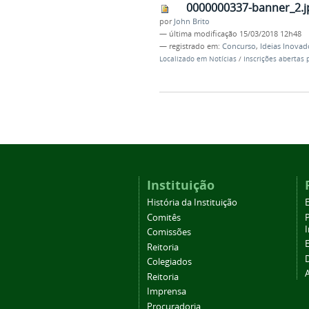
0000000337-banner_2.j
por
John Brito
—
última modificação
15/03/2018 12h48
— registrado em:
Concurso
,
Ideias Inovad
Localizado em
Notícias
/
Inscrições abertas 
Instituição
História da Instituição
Comitês
Comissões
Reitoria
Colegiados
Reitoria
Imprensa
Procuradoria