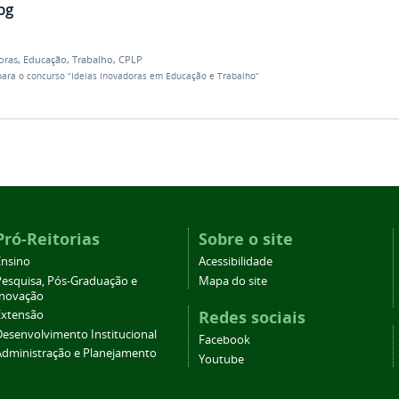
pg
oras
,
Educação
,
Trabalho
,
CPLP
para o concurso “Ideias Inovadoras em Educação e Trabalho”
Pró-Reitorias
Sobre o site
Ensino
Acessibilidade
Pesquisa, Pós-Graduação e
Mapa do site
Inovação
Redes sociais
Extensão
Desenvolvimento Institucional
Facebook
Administração e Planejamento
Youtube