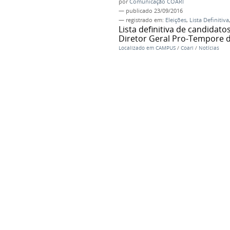
por
Comunicação COARI
—
publicado
23/09/2016
— registrado em:
Eleições
,
Lista Definitiva
Lista definitiva de candidat
Diretor Geral Pro-Tempore 
Localizado em
CAMPUS
/
Coari
/
Notícias