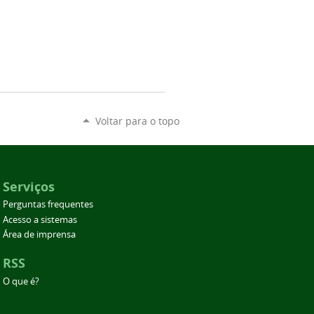
Voltar para o topo
Serviços
Perguntas frequentes
Acesso a sistemas
Área de imprensa
RSS
O que é?