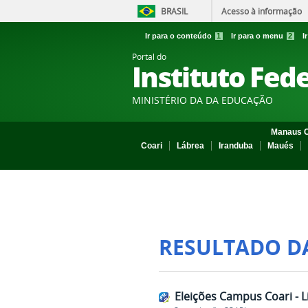
BRASIL
Acesso à informação
Ir para o conteúdo
1
Ir para o menu
2
I
Portal do
Instituto Fed
MINISTÉRIO DA DA EDUCAÇÃO
Manaus C
Coari
Lábrea
Iranduba
Maués
RESULTADO D
Eleições Campus Coari - Li