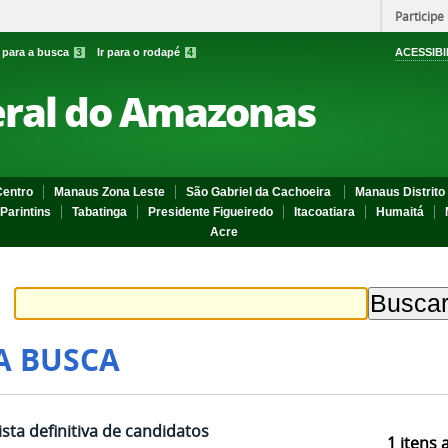
Participe
r para a busca
3
Ir para o rodapé
4
ACESSIBI
eral do Amazonas
entro
Manaus Zona Leste
São Gabriel da Cachoeira
Manaus Distrito 
Parintins
Tabatinga
Presidente Figueiredo
Itacoatiara
Humaitá
Acre
A BUSCA
sta definitiva de candidatos
1
itens 