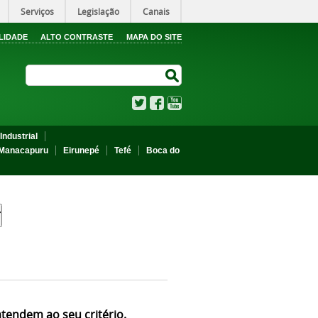
Serviços
Legislação
Canais
LIDADE
ALTO CONTRASTE
MAPA DO SITE
Search Site
Search Site
Twitter
Facebook
YouTube
Industrial
Manacapuru
Eirunepé
Tefé
Boca do
atendem ao seu critério.