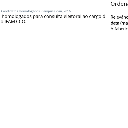
Orden
,
Candidatos Homologados
,
Campus Coari
,
2016
os homologados para consulta eleitoral ao cargo de
Relevânc
do IFAM CCO.
data (ma
Alfabeti