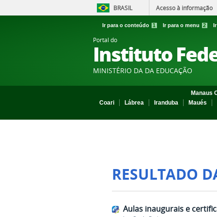
BRASIL
Acesso à informação
Ir para o conteúdo
1
Ir para o menu
2
I
Portal do
Instituto Fed
MINISTÉRIO DA DA EDUCAÇÃO
Manaus C
Coari
Lábrea
Iranduba
Maués
RESULTADO D
Aulas inaugurais e certi