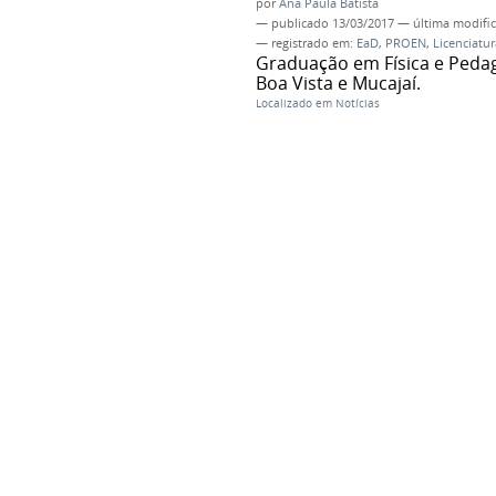
por
Ana Paula Batista
—
publicado
13/03/2017
—
última modifi
— registrado em:
EaD
,
PROEN
,
Licenciatur
Graduação em Física e Pedago
Boa Vista e Mucajaí.
Localizado em
Notícias