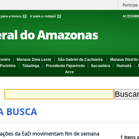
Participe
r para a busca
3
Ir para o rodapé
4
ACESSIBI
eral do Amazonas
entro
Manaus Zona Leste
São Gabriel da Cachoeira
Manaus Distrito 
Parintins
Tabatinga
Presidente Figueiredo
Itacoatiara
Humaitá
Acre
A BUSCA
ficações da EaD movimentam fim de semana
1
itens 