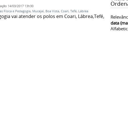
Orden
cação
14/03/2017 13h30
as Física e Pedagogia
,
Mucajaí
,
Boa Vista
,
Coari
,
Tefé
,
Lábrea
gia vai atender os polos em Coari, Lábrea,Tefé,
Relevânc
data (ma
Alfabeti