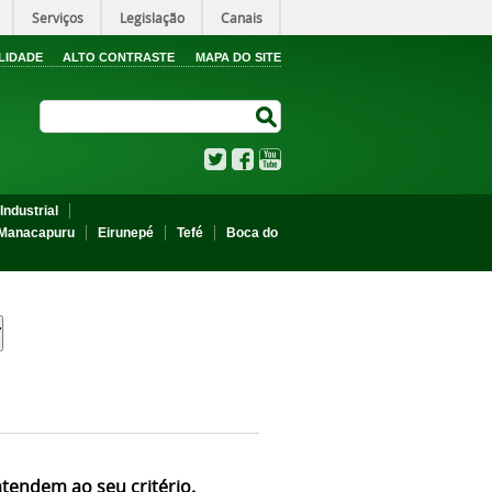
Serviços
Legislação
Canais
LIDADE
ALTO CONTRASTE
MAPA DO SITE
Search Site
Search Site
Twitter
Facebook
YouTube
Industrial
Manacapuru
Eirunepé
Tefé
Boca do
atendem ao seu critério.