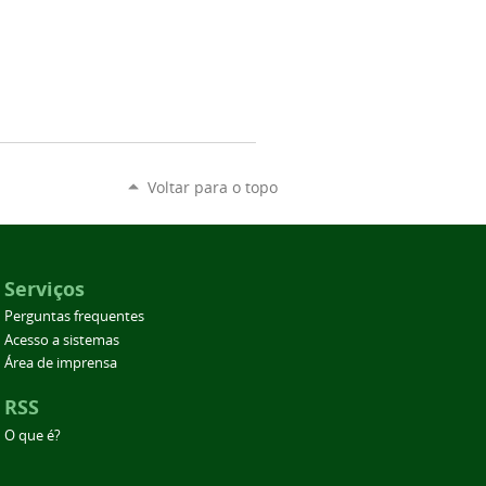
Voltar para o topo
Serviços
Perguntas frequentes
Acesso a sistemas
Área de imprensa
RSS
O que é?