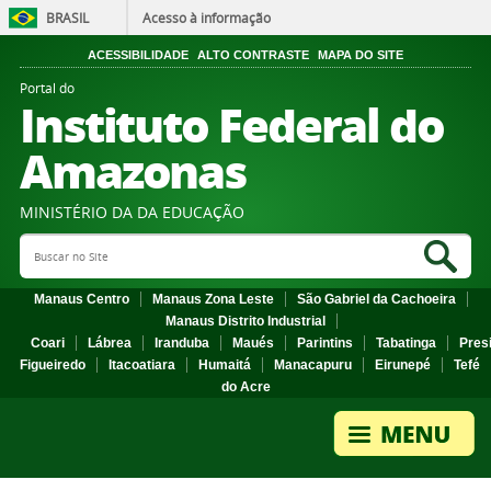
BRASIL
Acesso à informação
ACESSIBILIDADE
ALTO CONTRASTE
MAPA DO SITE
Portal do
Instituto Federal do
Amazonas
MINISTÉRIO DA DA EDUCAÇÃO
Search Site
Sea
Manaus Centro
Manaus Zona Leste
São Gabriel da Cachoeira
Manaus Distrito Industrial
Coari
Lábrea
Iranduba
Maués
Parintins
Tabatinga
Pres
Figueiredo
Itacoatiara
Humaitá
Manacapuru
Eirunepé
Tefé
do Acre