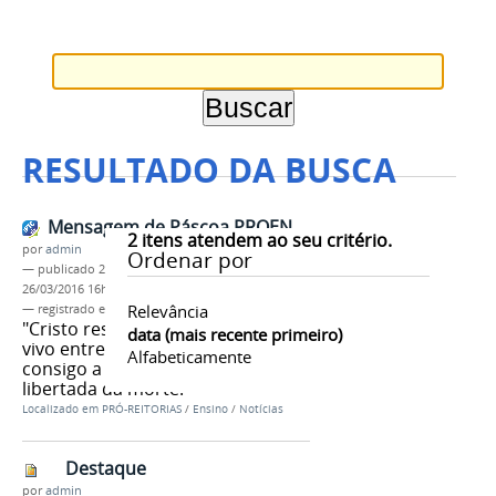
RESULTADO DA BUSCA
Mensagem de Páscoa PROEN
2
itens atendem ao seu critério.
por
admin
Ordenar por
—
publicado
24/03/2016
—
última modificação
26/03/2016 16h39
Relevância
— registrado em:
PASCOA
,
IFAM
"Cristo ressuscitou! Cristo está
data (mais recente primeiro)
vivo entre nós! A Páscoa traz
Alfabeticamente
consigo a mensagem de vida
libertada da morte.
Localizado em
PRÓ-REITORIAS
/
Ensino
/
Notícias
Destaque
por
admin