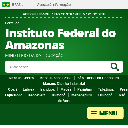
BRASIL
Acesso à informação
ACESSIBILIDADE
ALTO CONTRASTE
MAPA DO SITE
Portal do
Instituto Federal do
Amazonas
MINISTÉRIO DA DA EDUCAÇÃO
Search Site
Sea
Manaus Centro
Manaus Zona Leste
São Gabriel da Cachoeira
Manaus Distrito Industrial
Coari
Lábrea
Iranduba
Maués
Parintins
Tabatinga
Pres
Figueiredo
Itacoatiara
Humaitá
Manacapuru
Eirunepé
Tefé
do Acre