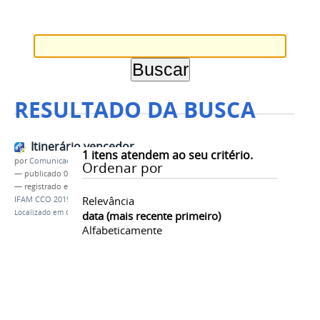
RESULTADO DA BUSCA
Itinerário vencedor
1
itens atendem ao seu critério.
por
Comunicação COARI
Ordenar por
—
publicado
05/06/2019
— registrado em:
POLO IV
,
Xadrez
,
campeões
,
Relevância
IFAM CCO 2019
Localizado em
CAMPUS
/
Coari
/
Notícias
data (mais recente primeiro)
Alfabeticamente