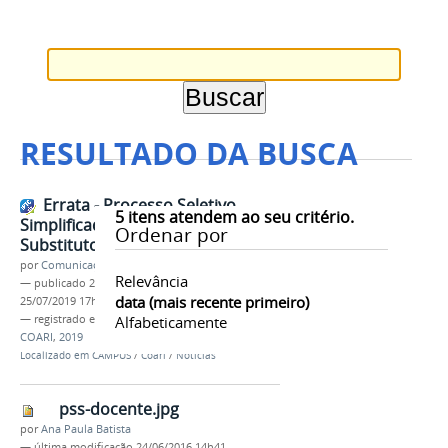
RESULTADO DA BUSCA
Errata - Processo Seletivo
5
itens atendem ao seu critério.
Simplificado para Professor
Ordenar por
Substituto
por
Comunicação COARI
Relevância
—
publicado
25/07/2019
—
última modificação
data (mais recente primeiro)
25/07/2019 17h09
— registrado em:
Errata
Alfabeticamente
,
PSS Docente
,
CAMPUS
COARI
,
2019
Localizado em
CAMPUS
/
Coari
/
Notícias
pss-docente.jpg
por
Ana Paula Batista
—
última modificação
24/06/2016 14h41