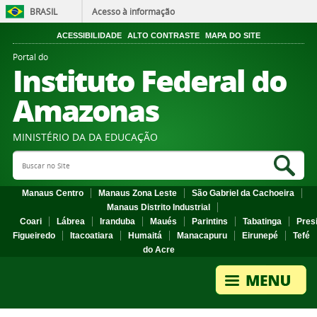
BRASIL
Acesso à informação
ACESSIBILIDADE
ALTO CONTRASTE
MAPA DO SITE
Portal do
Instituto Federal do
Amazonas
MINISTÉRIO DA DA EDUCAÇÃO
Search Site
Sea
Manaus Centro
Manaus Zona Leste
São Gabriel da Cachoeira
Manaus Distrito Industrial
Coari
Lábrea
Iranduba
Maués
Parintins
Tabatinga
Pres
Figueiredo
Itacoatiara
Humaitá
Manacapuru
Eirunepé
Tefé
do Acre