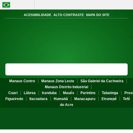
BRASIL
Acesso à informação
ACESSIBILIDADE
ALTO CONTRASTE
MAPA DO SITE
Portal do
Instituto Federal do
Amazonas
MINISTÉRIO DA DA EDUCAÇÃO
Search Site
Sea
Manaus Centro
Manaus Zona Leste
São Gabriel da Cachoeira
Manaus Distrito Industrial
Coari
Lábrea
Iranduba
Maués
Parintins
Tabatinga
Pres
Figueiredo
Itacoatiara
Humaitá
Manacapuru
Eirunepé
Tefé
do Acre