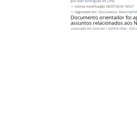
por
Alan Rodrigues de Lima
—
última modificação
06/07/2018 10h27
— registrado em:
Documento
,
ReitoriaIF
Documento orientador foi ap
assuntos relacionados aos 
Localizado em
Notícias
/
NAPNE/IFAM - DOC