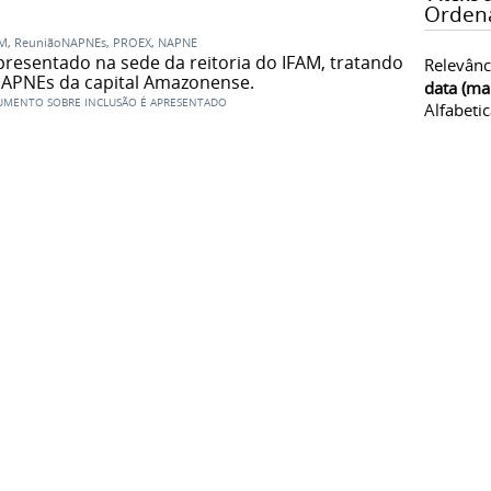
Orden
AM
,
ReuniãoNAPNEs
,
PROEX
,
NAPNE
resentado na sede da reitoria do IFAM, tratando
Relevânc
NAPNEs da capital Amazonense.
data (ma
UMENTO SOBRE INCLUSÃO É APRESENTADO
Alfabeti