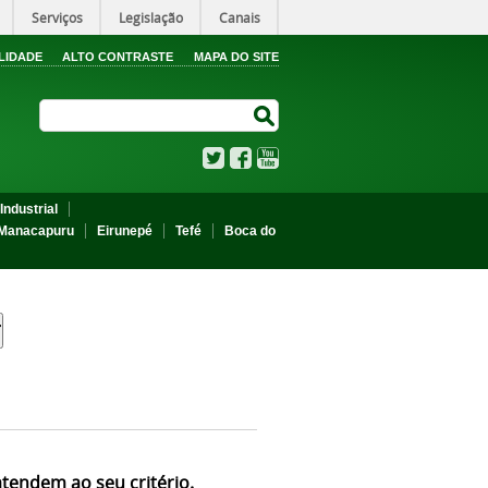
Serviços
Legislação
Canais
LIDADE
ALTO CONTRASTE
MAPA DO SITE
Search Site
Search Site
Twitter
Facebook
YouTube
Industrial
Manacapuru
Eirunepé
Tefé
Boca do
atendem ao seu critério.