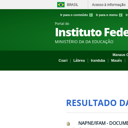
BRASIL
Acesso à informação
Ir para o conteúdo
1
Ir para o menu
2
I
Portal do
Instituto Fed
MINISTÉRIO DA DA EDUCAÇÃO
Manaus C
Coari
Lábrea
Iranduba
Maués
RESULTADO D
NAPNE/IFAM - DOCUME