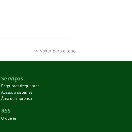
Voltar para o topo
Serviços
Perguntas frequentes
Acesso a sistemas
Área de imprensa
RSS
O que é?