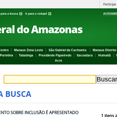
Participe
r para a busca
3
Ir para o rodapé
4
ACESSIBI
eral do Amazonas
entro
Manaus Zona Leste
São Gabriel da Cachoeira
Manaus Distrito 
Parintins
Tabatinga
Presidente Figueiredo
Itacoatiara
Humaitá
Acre
A BUSCA
NTO SOBRE INCLUSÃO É APRESENTADO
1
itens 