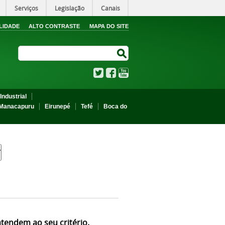
Serviços
Legislação
Canais
LIDADE
ALTO CONTRASTE
MAPA DO SITE
Search Site
Search Site
Twitter
Facebook
YouTube
Industrial
Manacapuru
Eirunepé
Tefé
Boca do
atendem ao seu critério.