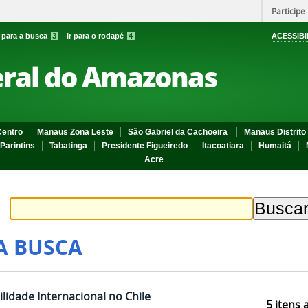
Participe
r para a busca
3
Ir para o rodapé
4
ACESSIBI
eral do Amazonas
entro
Manaus Zona Leste
São Gabriel da Cachoeira
Manaus Distrito 
Parintins
Tabatinga
Presidente Figueiredo
Itacoatiara
Humaitá
Acre
A BUSCA
lidade Internacional no Chile
5
itens 