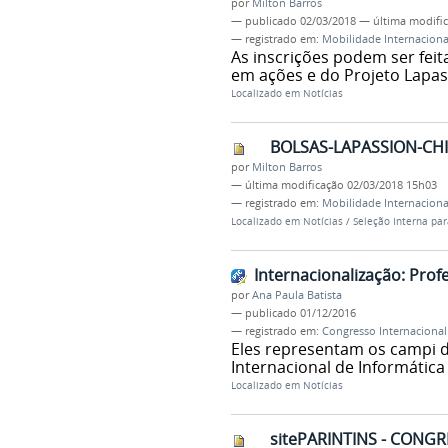
por
Milton Barros
—
publicado
02/03/2018
—
última modifi
— registrado em:
Mobilidade Internaciona
As inscrições podem ser feit
em ações e do Projeto Lapas
Localizado em
Notícias
BOLSAS-LAPASSION-CHI
por
Milton Barros
—
última modificação
02/03/2018 15h03
— registrado em:
Mobilidade Internaciona
Localizado em
Notícias
/
Seleção Interna par
Internacionalização: Prof
por
Ana Paula Batista
—
publicado
01/12/2016
— registrado em:
Congresso Internacional 
Eles representam os campi d
Internacional de Informática
Localizado em
Notícias
sitePARINTINS - CONG