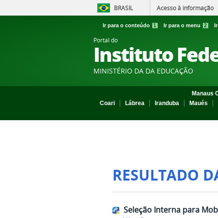
BRASIL
Acesso à informação
Ir para o conteúdo
1
Ir para o menu
2
I
Portal do
Instituto Fed
MINISTÉRIO DA DA EDUCAÇÃO
Manaus C
Coari
Lábrea
Iranduba
Maués
RESULTADO D
Seleção Interna para Mobi