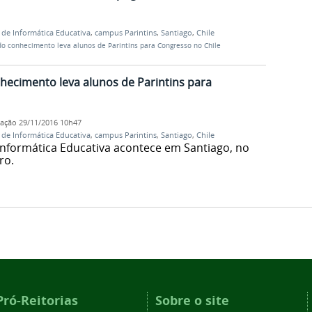
 de Informática Educativa
,
campus Parintins
,
Santiago
,
Chile
do conhecimento leva alunos de Parintins para Congresso no Chile
nhecimento leva alunos de Parintins para
cação
29/11/2016 10h47
 de Informática Educativa
,
campus Parintins
,
Santiago
,
Chile
Informática Educativa acontece em Santiago, no
ro.
Pró-Reitorias
Sobre o site