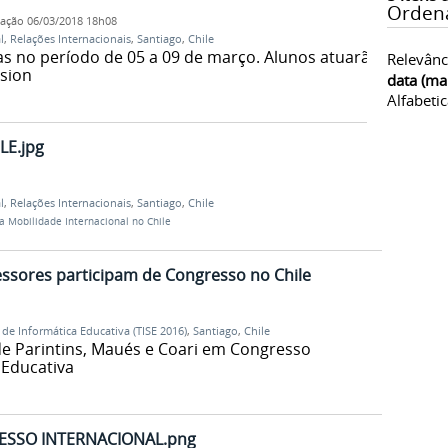
Orden
cação
06/03/2018 18h08
l
,
Relações Internacionais
,
Santiago
,
Chile
as no período de 05 a 09 de março. Alunos atuarão
Relevânc
sion
data (ma
Alfabeti
LE.jpg
l
,
Relações Internacionais
,
Santiago
,
Chile
a Mobilidade Internacional no Chile
essores participam de Congresso no Chile
de Informática Educativa (TISE 2016)
,
Santiago
,
Chile
e Parintins, Maués e Coari em Congresso
 Educativa
RESSO INTERNACIONAL.png