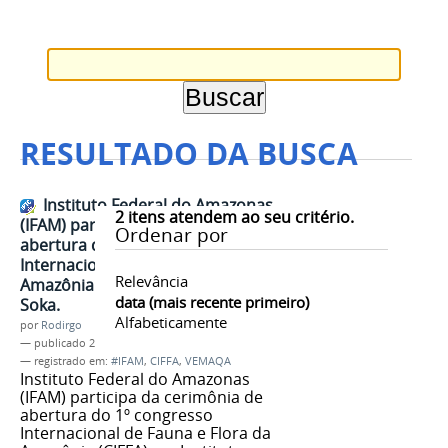
RESULTADO DA BUSCA
Instituto Federal do Amazonas
2
itens atendem ao seu critério.
(IFAM) participa da cerimônia de
Ordenar por
abertura do 1º congresso
Internacional de Fauna e Flora da
Relevância
Amazônia (CIFFA), no Instituto
data (mais recente primeiro)
Soka.
Alfabeticamente
por
Rodirgo
—
publicado
28/03/2019
— registrado em:
#IFAM
,
CIFFA
,
VEMAQA
Instituto Federal do Amazonas
(IFAM) participa da cerimônia de
abertura do 1º congresso
Internacional de Fauna e Flora da