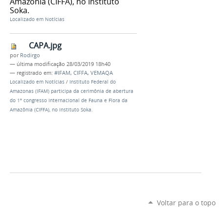
Amazônia (CIFFA), no Instituto
Soka.
Localizado em
Notícias
CAPA.jpg
por
Rodirgo
—
última modificação
28/03/2019 18h40
— registrado em:
#IFAM
,
CIFFA
,
VEMAQA
Localizado em
Notícias
/
Instituto Federal do
Amazonas (IFAM) participa da cerimônia de abertura
do 1º congresso Internacional de Fauna e Flora da
Amazônia (CIFFA), no Instituto Soka.
Voltar para o topo