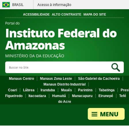
BRASIL
Acesso à informação
ACESSIBILIDADE
ALTO CONTRASTE
MAPA DO SITE
Portal do
Instituto Federal do
Amazonas
MINISTÉRIO DA DA EDUCAÇÃO
Search Site
Sea
Manaus Centro
Manaus Zona Leste
São Gabriel da Cachoeira
Manaus Distrito Industrial
Coari
Lábrea
Iranduba
Maués
Parintins
Tabatinga
Pres
Figueiredo
Itacoatiara
Humaitá
Manacapuru
Eirunepé
Tefé
do Acre