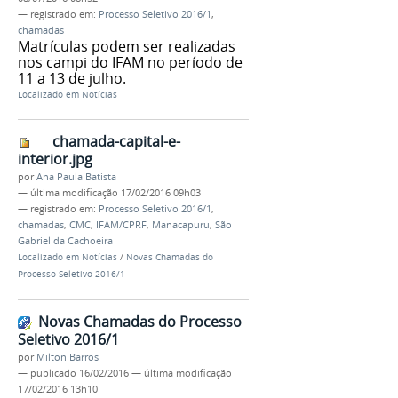
— registrado em:
Processo Seletivo 2016/1
,
chamadas
Matrículas podem ser realizadas
nos campi do IFAM no período de
11 a 13 de julho.
Localizado em
Notícias
chamada-capital-e-
interior.jpg
por
Ana Paula Batista
—
última modificação
17/02/2016 09h03
— registrado em:
Processo Seletivo 2016/1
,
chamadas
,
CMC
,
IFAM/CPRF
,
Manacapuru
,
São
Gabriel da Cachoeira
Localizado em
Notícias
/
Novas Chamadas do
Processo Seletivo 2016/1
Novas Chamadas do Processo
Seletivo 2016/1
por
Milton Barros
—
publicado
16/02/2016
—
última modificação
17/02/2016 13h10