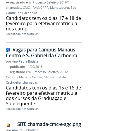
— registrado em:
Processo Seletivo 2016/1
,
chamadas
,
CMC
,
IFAM/CPRF
,
Manacapuru
,
São
Gabriel da Cachoeira
Candidatos tem os dias 17 e 18 de
fevereiro para efetivar matrícula
nos campi
Localizado em
Notícias
Vagas para Campus Manaus
Centro e S. Gabriel da Cachoeira
por
Ana Paula Batista
—
publicado
11/02/2016
— registrado em:
Processo Seletivo 2016/1
,
Campus Manaus Centro
,
São Gabriel da
Cachoeira
,
chamadas
Candidatos tem os dias 15 e 16 de
fevereiro para efetivar matrícula
dos cursos da Graduação e
Subsequente
Localizado em
Notícias
SITE chamada-cmc-e-sgc.png
por
Ana Paula Batista