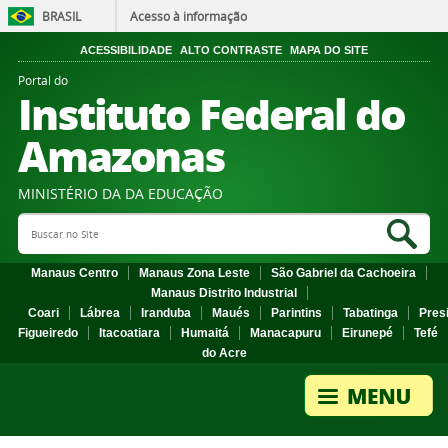
BRASIL
Acesso à informação
ACESSIBILIDADE
ALTO CONTRASTE
MAPA DO SITE
Portal do
Instituto Federal do
Amazonas
MINISTÉRIO DA DA EDUCAÇÃO
Search Site
Sea
Manaus Centro
Manaus Zona Leste
São Gabriel da Cachoeira
Manaus Distrito Industrial
Coari
Lábrea
Iranduba
Maués
Parintins
Tabatinga
Pres
Figueiredo
Itacoatiara
Humaitá
Manacapuru
Eirunepé
Tefé
do Acre