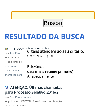
RESULTADO DA BUSCA
novas-chamadas.jpg
6
itens atendem ao seu critério.
por
Ana Paula Batista
Ordenar por
—
última modificação
07/07/2016 14h59
— registrado em:
Processo Seletivo 2016/1
,
Relevância
chamadas
Localizado em
Notícias
/
ATENÇÃO: Últimas
data (mais recente primeiro)
chamadas para Processo Seletivo 2016/2
Alfabeticamente
ATENÇÃO: Últimas chamadas
para Processo Seletivo 2016/2
por
Ana Paula Batista
—
publicado
07/07/2016
—
última modificação
08/07/2016 08h52