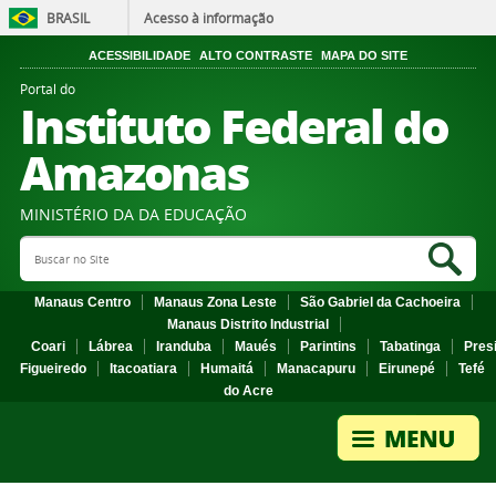
BRASIL
Acesso à informação
ACESSIBILIDADE
ALTO CONTRASTE
MAPA DO SITE
Portal do
Instituto Federal do
Amazonas
MINISTÉRIO DA DA EDUCAÇÃO
Search Site
Sea
Manaus Centro
Manaus Zona Leste
São Gabriel da Cachoeira
Manaus Distrito Industrial
Coari
Lábrea
Iranduba
Maués
Parintins
Tabatinga
Pres
Figueiredo
Itacoatiara
Humaitá
Manacapuru
Eirunepé
Tefé
do Acre