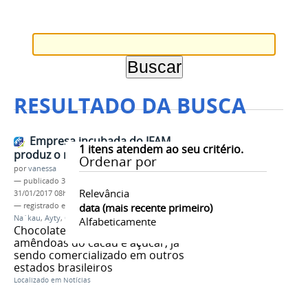
RESULTADO DA BUSCA
Empresa incubada do IFAM
1
itens atendem ao seu critério.
produz o mais puro chocolate
Ordenar por
por
vanessa
—
publicado
31/01/2017
—
última modificação
Relevância
31/01/2017 08h10
— registrado em:
Empresas Incubada
data (mais recente primeiro)
,
Na Floresta
,
Na´kau
,
Ayty
,
CMZL
,
chocolate
Alfabeticamente
Chocolate é produzido a partir de
amêndoas do cacau e açúcar, já
sendo comercializado em outros
estados brasileiros
Localizado em
Notícias