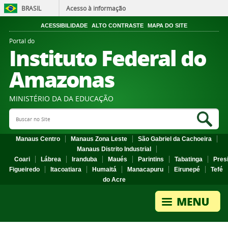
BRASIL
Acesso à informação
ACESSIBILIDADE
ALTO CONTRASTE
MAPA DO SITE
Portal do
Instituto Federal do
Amazonas
MINISTÉRIO DA DA EDUCAÇÃO
Search Site
Sea
Manaus Centro
Manaus Zona Leste
São Gabriel da Cachoeira
Manaus Distrito Industrial
Coari
Lábrea
Iranduba
Maués
Parintins
Tabatinga
Pres
Figueiredo
Itacoatiara
Humaitá
Manacapuru
Eirunepé
Tefé
do Acre