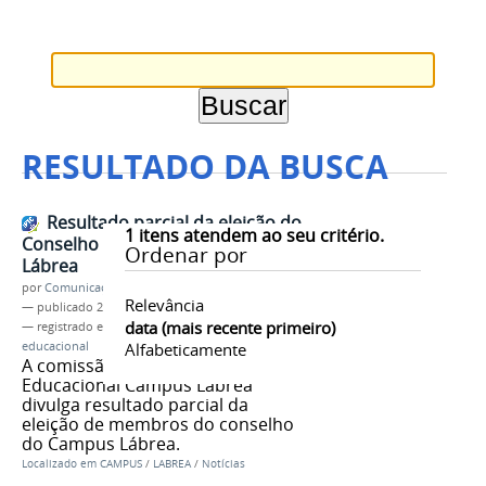
RESULTADO DA BUSCA
Resultado parcial da eleição do
1
itens atendem ao seu critério.
Conselho Educacional IFAM
Ordenar por
Lábrea
por
Comunicação - Labrea
Relevância
—
publicado
21/06/2018
data (mais recente primeiro)
— registrado em:
resultado
,
parcial
,
conselho
,
educacional
Alfabeticamente
A comissão do Conselho
Educacional Campus Lábrea
divulga resultado parcial da
eleição de membros do conselho
do Campus Lábrea.
Localizado em
CAMPUS
/
LABREA
/
Notícias