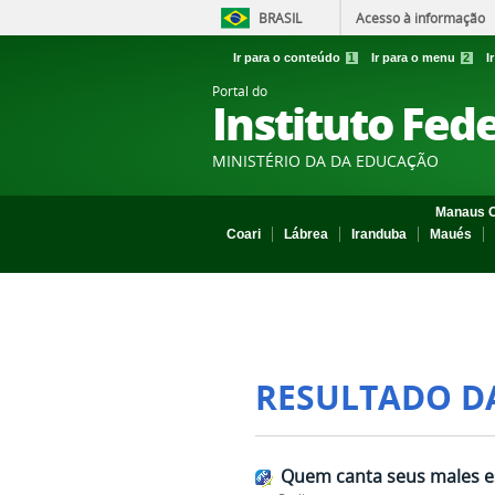
BRASIL
Acesso à informação
Ir para o conteúdo
1
Ir para o menu
2
I
Portal do
Instituto Fed
MINISTÉRIO DA DA EDUCAÇÃO
Manaus C
Coari
Lábrea
Iranduba
Maués
RESULTADO D
Quem canta seus males e