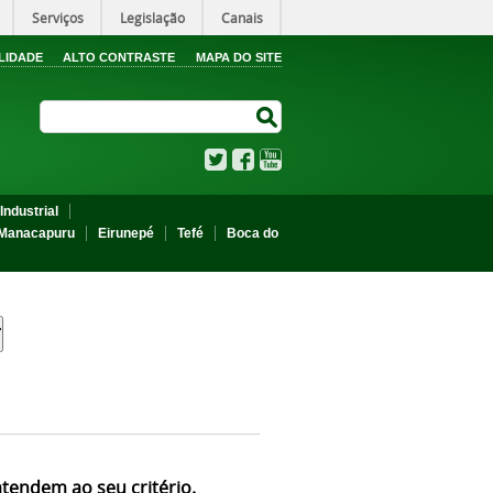
Serviços
Legislação
Canais
LIDADE
ALTO CONTRASTE
MAPA DO SITE
Search Site
Search Site
Twitter
Facebook
YouTube
Industrial
Manacapuru
Eirunepé
Tefé
Boca do
atendem ao seu critério.