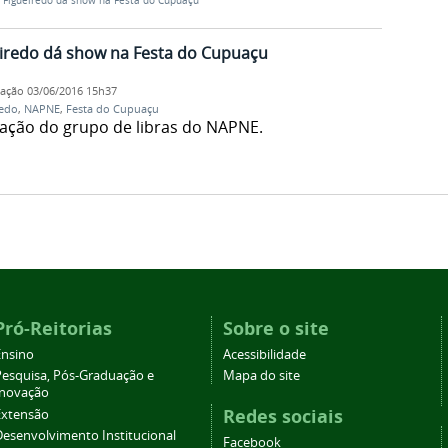
e Figueiredo dá show na Festa do Cupuaçu
eiredo dá show na Festa do Cupuaçu
cação
03/06/2016 15h37
redo
,
NAPNE
,
Festa do Cupuaçu
pação do grupo de libras do NAPNE.
Pró-Reitorias
Sobre o site
Ensino
Acessibilidade
Pesquisa, Pós-Graduação e
Mapa do site
Inovação
Redes sociais
Extensão
Desenvolvimento Institucional
Facebook