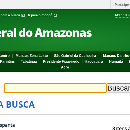
Participe
r para a busca
3
Ir para o rodapé
4
ACESSIBI
eral do Amazonas
entro
Manaus Zona Leste
São Gabriel da Cachoeira
Manaus Distrito 
Parintins
Tabatinga
Presidente Figueiredo
Itacoatiara
Humaitá
Acre
A BUSCA
spanta
8
itens 