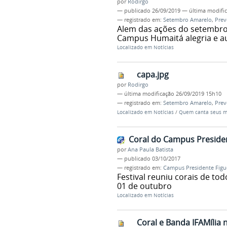
por
Rodirgo
—
publicado
26/09/2019
—
última modifi
— registrado em:
Setembro Amarelo
,
Prev
Alem das ações do setembro 
Campus Humaitá alegria e a
Localizado em
Notícias
capa.jpg
por
Rodirgo
—
última modificação
26/09/2019 15h10
— registrado em:
Setembro Amarelo
,
Prev
Localizado em
Notícias
/
Quem canta seus m
Coral do Campus Presiden
por
Ana Paula Batista
—
publicado
03/10/2017
— registrado em:
Campus Presidente Figu
Festival reuniu corais de to
01 de outubro
Localizado em
Notícias
Coral e Banda IFAMília