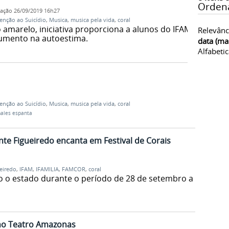
Orden
cação
26/09/2019 16h27
enção ao Suicídio
,
Musica
,
musica pela vida
,
coral
amarelo, iniciativa proporciona a alunos do IFAM
Relevânc
umento na autoestima.
data (ma
Alfabeti
enção ao Suicídio
,
Musica
,
musica pela vida
,
coral
ales espanta
te Figueiredo encanta em Festival de Corais
eiredo
,
IFAM
,
IFAMILIA
,
FAMCOR
,
coral
do o estado durante o período de 28 de setembro a
 no Teatro Amazonas