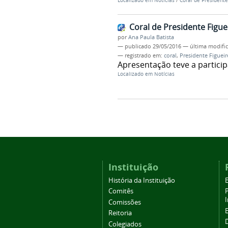
Localizado em
Notícias
/
Coral de President
Coral de Presidente Figu
por
Ana Paula Batista
—
publicado
29/05/2016
—
última modifi
— registrado em:
coral
,
Presidente Figuei
Apresentação teve a partici
Localizado em
Notícias
Instituição
História da Instituição
Comitês
Comissões
Reitoria
Colegiados