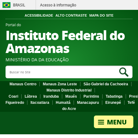
BRASIL
Acesso à informação
ACESSIBILIDADE
ALTO CONTRASTE
MAPA DO SITE
Portal do
Instituto Federal do
Amazonas
MINISTÉRIO DA DA EDUCAÇÃO
Search Site
Sea
Manaus Centro
Manaus Zona Leste
São Gabriel da Cachoeira
Manaus Distrito Industrial
Coari
Lábrea
Iranduba
Maués
Parintins
Tabatinga
Pres
Figueiredo
Itacoatiara
Humaitá
Manacapuru
Eirunepé
Tefé
do Acre