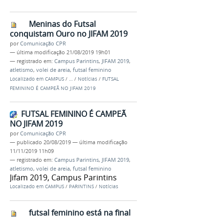
Meninas do Futsal
conquistam Ouro no JIFAM 2019
por
Comunicação CPR
—
última modificação
21/08/2019 19h01
— registrado em:
Campus Parintins
,
JIFAM 2019
,
atletismo
,
volei de areia
,
futsal feminino
Localizado em
CAMPUS
/
…
/
Notícias
/
FUTSAL
FEMININO É CAMPEÃ NO JIFAM 2019
FUTSAL FEMININO É CAMPEÃ
NO JIFAM 2019
por
Comunicação CPR
—
publicado
20/08/2019
—
última modificação
11/11/2019 11h09
— registrado em:
Campus Parintins
,
JIFAM 2019
,
atletismo
,
volei de areia
,
futsal feminino
Jifam 2019, Campus Parintins
Localizado em
CAMPUS
/
PARINTINS
/
Notícias
futsal feminino está na final