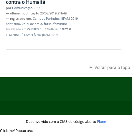
contra o Humaitá
por
Comunicação CPR
—
última modificação
20/08/2019 21h49
— registrado em:
Campus Parintins
,
JIFAM 2019
,
atletismo
,
volei de areia
,
futsal feminino
Localizado em
CAMPUS
/
…
/
Notícias
/
FUTSAL
FEMININO É CAMPEÃ NO JIFAM 2019
Voltar para o topo
Desenvolvido com o CMS de código aberto
Plone
Click me!
Popup text...