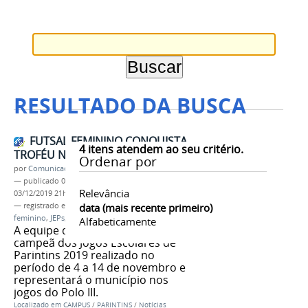
RESULTADO DA BUSCA
FUTSAL FEMININO CONQUISTA
4
itens atendem ao seu critério.
TROFÉU NO JEPS 2019
Ordenar por
por
Comunicação CPR
—
publicado
03/12/2019
—
última modificação
Relevância
03/12/2019 21h34
— registrado em:
Campus Parintins
data (mais recente primeiro)
,
futsal
feminino
,
JEPs
,
IFAM
,
SEDUC
,
Semjuv
Alfabeticamente
A equipe de Futsal Feminino foi
campeã dos Jogos Escolares de
Parintins 2019 realizado no
período de 4 a 14 de novembro e
representará o município nos
jogos do Polo III.
Localizado em
CAMPUS
/
PARINTINS
/
Notícias