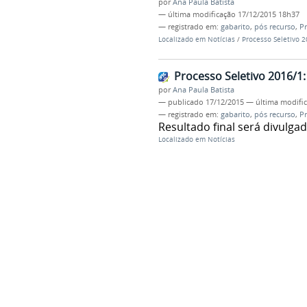
por
Ana Paula Batista
—
última modificação
17/12/2015 18h37
— registrado em:
gabarito
,
pós recurso
,
Pr
Localizado em
Notícias
/
Processo Seletivo 2
Processo Seletivo 2016/1
por
Ana Paula Batista
—
publicado
17/12/2015
—
última modifi
— registrado em:
gabarito
,
pós recurso
,
Pr
Resultado final será divulgad
Localizado em
Notícias