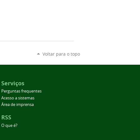
Voltar para o topo
Serviços
Perguntas frequentes
Acesso a sistemas
Área de imprensa
RSS
O que é?