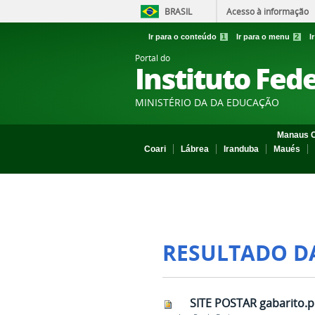
BRASIL
Acesso à informação
Ir para o conteúdo
1
Ir para o menu
2
I
Portal do
Instituto Fed
MINISTÉRIO DA DA EDUCAÇÃO
Manaus C
Coari
Lábrea
Iranduba
Maués
RESULTADO D
SITE POSTAR gabarito.