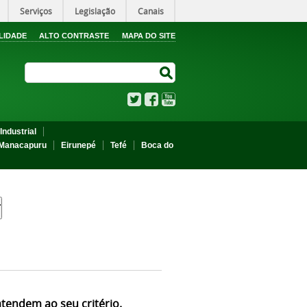
Serviços
Legislação
Canais
LIDADE
ALTO CONTRASTE
MAPA DO SITE
Search Site
Search Site
Twitter
Facebook
YouTube
Industrial
Manacapuru
Eirunepé
Tefé
Boca do
atendem ao seu critério.