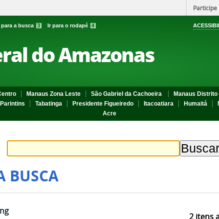
Participe
r para a busca
3
Ir para o rodapé
4
ACESSIBI
eral do Amazonas
entro
Manaus Zona Leste
São Gabriel da Cachoeira
Manaus Distrito 
Parintins
Tabatinga
Presidente Figueiredo
Itacoatiara
Humaitá
Acre
A BUSCA
png
2
itens 