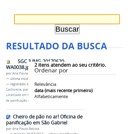
RESULTADO DA BUSCA
SGC 3 IMG-20170620-
2
itens atendem ao seu critério.
WA0038.jpg
Ordenar por
por
Ana Paula Batista
—
última modificação
06/07/2017 07h49
Relevância
— registrado em:
Campus São Gabriel da
Cachoeira
,
panificação
data (mais recente primeiro)
,
IFAM
Localizado em
Notícias
/
Cheiro de pão no ar! Oficina
Alfabeticamente
de panificação em São Gabriel
Cheiro de pão no ar! Oficina de
panificação em São Gabriel
por
Ana Paula Batista
—
publicado
06/07/2017
—
última modificação