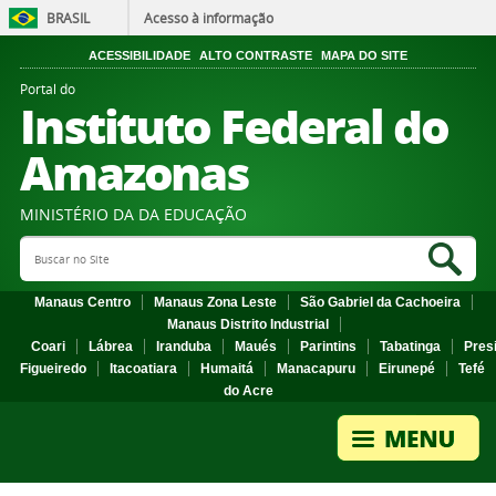
BRASIL
Acesso à informação
ACESSIBILIDADE
ALTO CONTRASTE
MAPA DO SITE
Portal do
Instituto Federal do
Amazonas
MINISTÉRIO DA DA EDUCAÇÃO
Search Site
Sea
Manaus Centro
Manaus Zona Leste
São Gabriel da Cachoeira
Manaus Distrito Industrial
Coari
Lábrea
Iranduba
Maués
Parintins
Tabatinga
Pres
Figueiredo
Itacoatiara
Humaitá
Manacapuru
Eirunepé
Tefé
do Acre