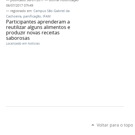
06/07/2017 07h49
— registrado em:
Campus São Gabriel da
Cachoeira
,
panificação
,
IFAM
Participantes aprenderam a
reutilizar alguns alimentos e
produzir novas receitas
saborosas
Localizado em
Notícias
Voltar para o topo