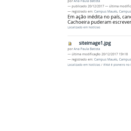
por
Ana Paula Batista
—
publicado
20/12/2017
—
última modifi
— registrado em:
Campus Maués
,
Campus 
Em ação inédita no país, ca
Cachoeira puderam escrever
Localizado em
Notícias
siteimage1.jpg
por
Ana Paula Batista
—
última modificação
20/12/2017 15h18
— registrado em:
Campus Maués
,
Campus 
Localizado em
Notícias
/
IFAM é pioneiro no 