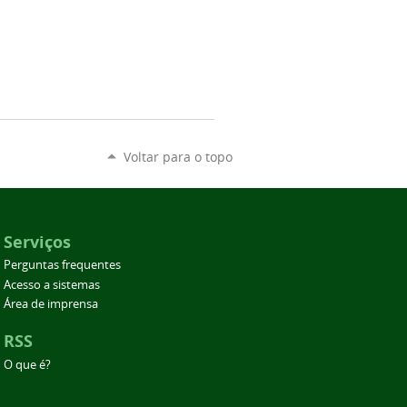
Voltar para o topo
Serviços
Perguntas frequentes
Acesso a sistemas
Área de imprensa
RSS
O que é?