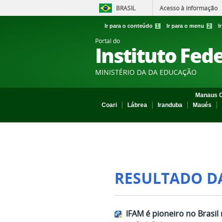
BRASIL
Acesso à informação
Ir para o conteúdo
1
Ir para o menu
2
I
Portal do
Instituto Fed
MINISTÉRIO DA DA EDUCAÇÃO
Manaus C
Coari
Lábrea
Iranduba
Maués
RESULTADO D
IFAM é pioneiro no Brasil