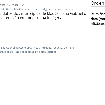
Orden
cação
20/12/2017 15h28
São Gabriel da Cachoeira
,
língua indígena
,
redação
,
pioneiro
ndidatos dos municípios de Maués e São Gabriel da
Relevânc
 a redação em uma língua indígena
data (ma
Alfabeti
São Gabriel da Cachoeira
,
língua indígena
,
redação
,
pioneiro
Brasil na aplicação de redação em língua indígena