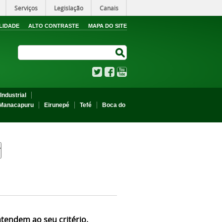
Serviços
Legislação
Canais
LIDADE
ALTO CONTRASTE
MAPA DO SITE
Search Site
Search Site
Twitter
Facebook
YouTube
Industrial
Manacapuru
Eirunepé
Tefé
Boca do
atendem ao seu critério.