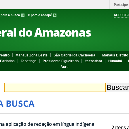
Participe
r para a busca
3
Ir para o rodapé
4
ACESSIBI
eral do Amazonas
entro
Manaus Zona Leste
São Gabriel da Cachoeira
Manaus Distrito 
Parintins
Tabatinga
Presidente Figueiredo
Itacoatiara
Humaitá
Acre
A BUSCA
 na aplicação de redação em língua indígena
2
itens 