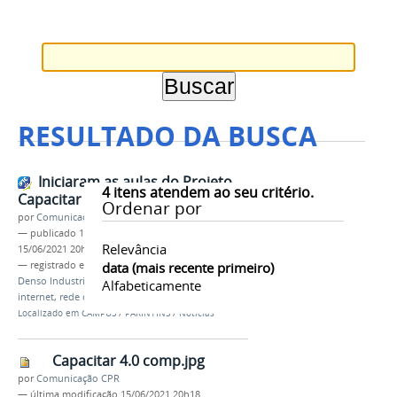
RESULTADO DA BUSCA
Iniciaram as aulas do Projeto
4
itens atendem ao seu critério.
Capacitar 4.0
Ordenar por
por
Comunicação CPR
—
publicado
15/06/2021
—
última modificação
Relevância
15/06/2021 20h27
— registrado em:
CAPACITAR 4.0
data (mais recente primeiro)
,
FAEPI
,
IFAM
,
Denso Industrial da Amazônia
,
informática
,
Alfabeticamente
internet
,
rede de computadores
Localizado em
CAMPUS
/
PARINTINS
/
Notícias
Capacitar 4.0 comp.jpg
por
Comunicação CPR
—
última modificação
15/06/2021 20h18