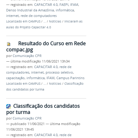
— registrado em:
CAPACITAR 4.0
,
FAEPI
,
IFAM
,
Denso Industrial da Amazônia
,
informática
,
internet
,
rede de computadores
Localizado em
CAMPUS
/
…
/
Notícias
/
Iniciaram as
aulas do Projeto Capacitar 4.0
Resultado do Curso em Rede
compac.jpg
por
Comunicação CPR
—
última modificação
11/06/2021 13h34
— registrado em:
CAPACITAR 4.0
,
rede de
computadores
,
internet
,
processo seletivo
,
capacitação
,
informática
,
IFAM
,
Campus Parintins
Localizado em
CAMPUS
/
…
/
Notícias
/
Classificação
dos candidatos por turma
Classificação dos candidatos
por turma
por
Comunicação CPR
—
publicado
11/06/2021
—
última modificação
11/06/2021 13h45
— registrado em:
CAPACITAR 4.0
,
rede de