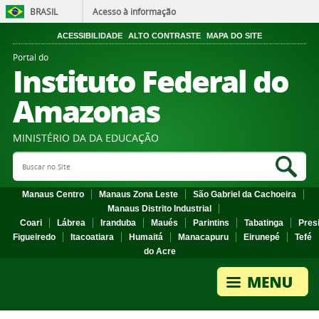
BRASIL
Acesso à informação
ACESSIBILIDADE
ALTO CONTRASTE
MAPA DO SITE
Portal do
Instituto Federal do
Amazonas
MINISTÉRIO DA DA EDUCAÇÃO
Search Site
Sea
Manaus Centro
Manaus Zona Leste
São Gabriel da Cachoeira
Manaus Distrito Industrial
Coari
Lábrea
Iranduba
Maués
Parintins
Tabatinga
Pres
Figueiredo
Itacoatiara
Humaitá
Manacapuru
Eirunepé
Tefé
do Acre