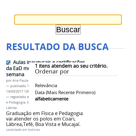
RESULTADO DA BUSCA
Aulas inaugurais e certificações
1
itens atendem ao seu critério.
da EaD movimentam fim de
Ordenar por
semana
por
Ana Paula Batista
Relevância
—
publicado
13/03/2017
—
última modificação
14/03/2017 13h30
Data (mais Recente Primeiro)
— registrado em:
EaD
,
PROEN
,
Licenciaturas Física
alfabeticamente
e Pedagogia
,
Mucajaí
,
Boa Vista
,
Coari
,
Tefé
,
Lábrea
Graduação em Física e Pedagogia
vai atender os polos em Coari,
Lábrea,Tefé, Boa Vista e Mucajaí.
Localizado em
Notícias