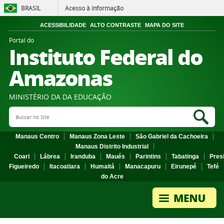
BRASIL
Acesso à informação
ACESSIBILIDADE
ALTO CONTRASTE
MAPA DO SITE
Portal do
Instituto Federal do
Amazonas
MINISTÉRIO DA DA EDUCAÇÃO
Search Site
Sea
Manaus Centro
Manaus Zona Leste
São Gabriel da Cachoeira
Manaus Distrito Industrial
Coari
Lábrea
Iranduba
Maués
Parintins
Tabatinga
Pres
Figueiredo
Itacoatiara
Humaitá
Manacapuru
Eirunepé
Tefé
do Acre