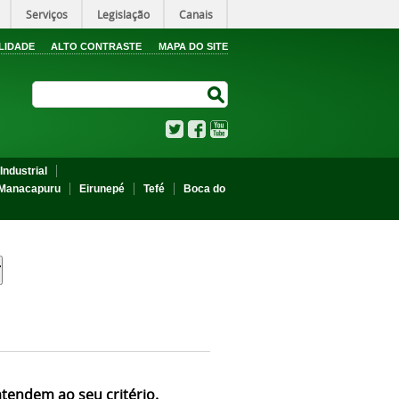
Serviços
Legislação
Canais
LIDADE
ALTO CONTRASTE
MAPA DO SITE
Search Site
Search Site
Twitter
Facebook
YouTube
Industrial
Manacapuru
Eirunepé
Tefé
Boca do
atendem ao seu critério.