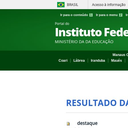
BRASIL
Acesso à informação
Ir para o conteúdo
1
Ir para o menu
2
I
Portal do
Instituto Fed
MINISTÉRIO DA DA EDUCAÇÃO
Manaus C
Coari
Lábrea
Iranduba
Maués
RESULTADO D
destaque