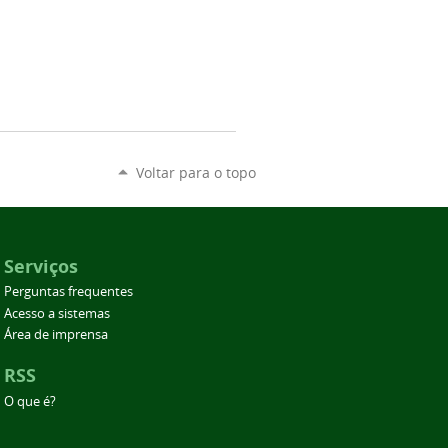
Voltar para o topo
Serviços
Perguntas frequentes
Acesso a sistemas
Área de imprensa
RSS
O que é?