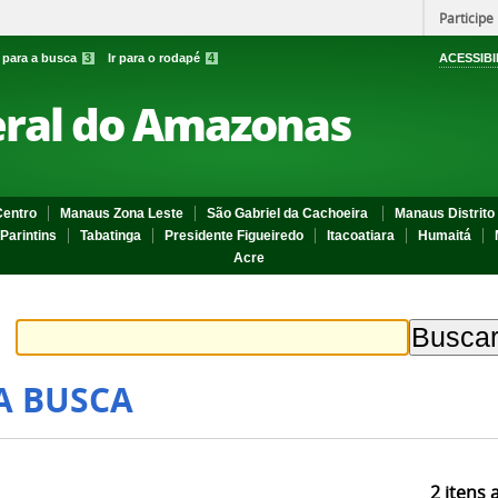
Participe
r para a busca
3
Ir para o rodapé
4
ACESSIBI
eral do Amazonas
entro
Manaus Zona Leste
São Gabriel da Cachoeira
Manaus Distrito 
Parintins
Tabatinga
Presidente Figueiredo
Itacoatiara
Humaitá
Acre
A BUSCA
2
itens 