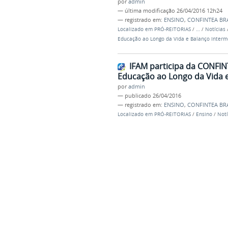
por
admin
—
última modificação
26/04/2016 12h24
— registrado em:
ENSINO
,
CONFINTEA BR
Localizado em
PRÓ-REITORIAS
/
…
/
Notícias
Educação ao Longo da Vida e Balanço Interme
IFAM participa da CONFINT
Educação ao Longo da Vida e
por
admin
—
publicado
26/04/2016
— registrado em:
ENSINO
,
CONFINTEA BR
Localizado em
PRÓ-REITORIAS
/
Ensino
/
Notí