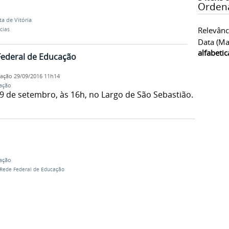
Orden
ta de Vitória
Relevânc
cias
Data (ma
alfabeti
Federal de Educação
cação
29/09/2016 11h14
ação
9 de setembro, às 16h, no Largo de São Sebastião.
ação
Rede Federal de Educação