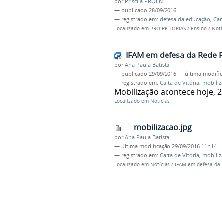
por
Priscila PROEN
—
publicado
28/09/2016
— registrado em:
defesa da educação
,
Car
Localizado em
PRÓ-REITORIAS
/
Ensino
/
Notí
IFAM em defesa da Rede 
por
Ana Paula Batista
—
publicado
29/09/2016
—
última modifi
— registrado em:
Carta de Vitória
,
mobiliz
Mobilização acontece hoje, 2
Localizado em
Notícias
mobilizacao.jpg
por
Ana Paula Batista
—
última modificação
29/09/2016 11h14
— registrado em:
Carta de Vitória
,
mobiliz
Localizado em
Notícias
/
IFAM em defesa da 