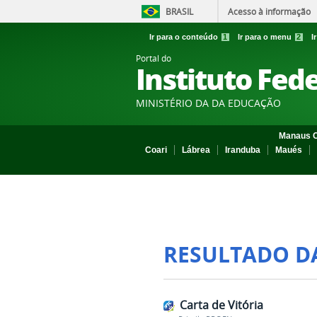
BRASIL
Acesso à informação
Ir para o conteúdo
1
Ir para o menu
2
I
Portal do
Instituto Fed
MINISTÉRIO DA DA EDUCAÇÃO
Manaus C
Coari
Lábrea
Iranduba
Maués
RESULTADO D
Carta de Vitória