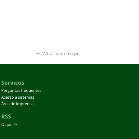
Voltar para o topo
Serviços
Perguntas frequentes
Acesso a sistemas
Área de imprensa
RSS
O que é?