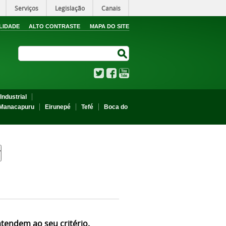
Serviços
Legislação
Canais
LIDADE
ALTO CONTRASTE
MAPA DO SITE
Search Site
Search Site
Twitter
Facebook
YouTube
Industrial
Manacapuru
Eirunepé
Tefé
Boca do
atendem ao seu critério.