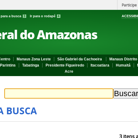
Participe
r para a busca
3
Ir para o rodapé
4
ACESSIBI
eral do Amazonas
entro
Manaus Zona Leste
São Gabriel da Cachoeira
Manaus Distrito 
Parintins
Tabatinga
Presidente Figueiredo
Itacoatiara
Humaitá
Acre
A BUSCA
3
itens 