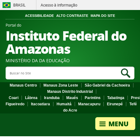
BRASIL
Acesso à informação
ACESSIBILIDADE
ALTO CONTRASTE
MAPA DO SITE
Portal do
Instituto Federal do
Amazonas
MINISTÉRIO DA DA EDUCAÇÃO
Search Site
Sea
Manaus Centro
Manaus Zona Leste
São Gabriel da Cachoeira
Manaus Distrito Industrial
Coari
Lábrea
Iranduba
Maués
Parintins
Tabatinga
Pres
Figueiredo
Itacoatiara
Humaitá
Manacapuru
Eirunepé
Tefé
do Acre