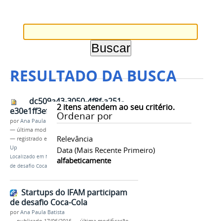
RESULTADO DA BUSCA
dc509a43-3050-4f8f-a251-
2
itens atendem ao seu critério.
e30e1ff3efae.jpeg
Ordenar por
por
Ana Paula Batista
—
última modificação
17/06/2016 14h13
Relevância
— registrado em:
startup
,
AYTY
,
Coca-Cola Open
Up
Data (mais Recente Primeiro)
Localizado em
Notícias
/
Startups do IFAM participam
alfabeticamente
de desafio Coca-Cola
Startups do IFAM participam
de desafio Coca-Cola
por
Ana Paula Batista
—
publicado
17/06/2016
—
última modificação