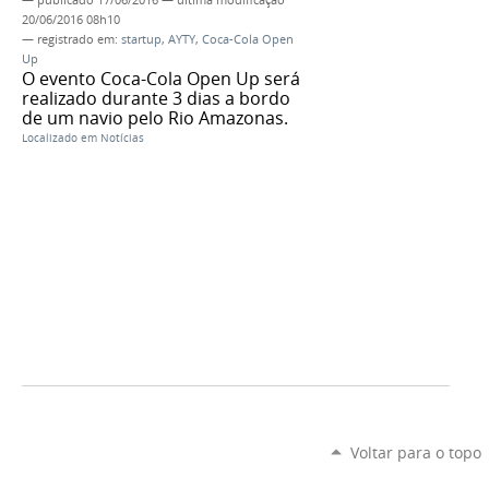
20/06/2016 08h10
— registrado em:
startup
,
AYTY
,
Coca-Cola Open
Up
O evento Coca-Cola Open Up será
realizado durante 3 dias a bordo
de um navio pelo Rio Amazonas.
Localizado em
Notícias
Voltar para o topo