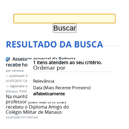
RESULTADO DA BUSCA
Assessor especial da Reitoria
1
itens atendem ao seu critério.
recebe homenagem do CMM
Ordenar por
por
vanessa
—
publicado
31/07/2015
—
última modificação
Relevância
31/07/2015 12h12
— registrado em:
Homenagem
,
Colégio Militar de
Data (mais Recente Primeiro)
Manaus
,
IFAM
alfabeticamente
Na manhã desta sexta-feira (31),
professor João Martins Dias
recebeu o Diploma Amigo do
Colégio Militar de Manaus
Localizado em
Notícias