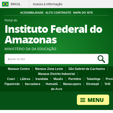
BRASIL
Acesso à informação
ACESSIBILIDADE
ALTO CONTRASTE
MAPA DO SITE
Portal do
Instituto Federal do
Amazonas
MINISTÉRIO DA DA EDUCAÇÃO
Search Site
Sea
Manaus Centro
Manaus Zona Leste
São Gabriel da Cachoeira
Manaus Distrito Industrial
Coari
Lábrea
Iranduba
Maués
Parintins
Tabatinga
Pres
Figueiredo
Itacoatiara
Humaitá
Manacapuru
Eirunepé
Tefé
do Acre