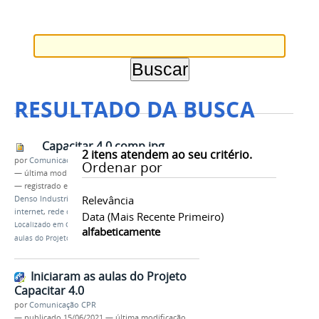
RESULTADO DA BUSCA
Capacitar 4.0 comp.jpg
2
itens atendem ao seu critério.
por
Comunicação CPR
Ordenar por
—
última modificação
15/06/2021 20h18
— registrado em:
CAPACITAR 4.0
,
FAEPI
,
IFAM
,
Relevância
Denso Industrial da Amazônia
,
informática
,
internet
,
rede de computadores
Data (mais Recente Primeiro)
Localizado em
CAMPUS
/
…
/
Notícias
/
Iniciaram as
alfabeticamente
aulas do Projeto Capacitar 4.0
Iniciaram as aulas do Projeto
Capacitar 4.0
por
Comunicação CPR
—
publicado
15/06/2021
—
última modificação