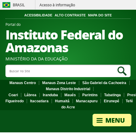
BRASIL
Acesso à informação
ACESSIBILIDADE
ALTO CONTRASTE
MAPA DO SITE
Portal do
Instituto Federal do
Amazonas
MINISTÉRIO DA DA EDUCAÇÃO
Search Site
Sea
Manaus Centro
Manaus Zona Leste
São Gabriel da Cachoeira
Manaus Distrito Industrial
Coari
Lábrea
Iranduba
Maués
Parintins
Tabatinga
Pres
Figueiredo
Itacoatiara
Humaitá
Manacapuru
Eirunepé
Tefé
do Acre