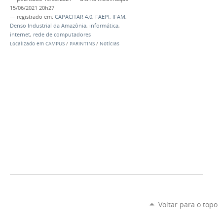
15/06/2021 20h27
— registrado em:
CAPACITAR 4.0
,
FAEPI
,
IFAM
,
Denso Industrial da Amazônia
,
informática
,
internet
,
rede de computadores
Localizado em
CAMPUS
/
PARINTINS
/
Notícias
Voltar para o topo