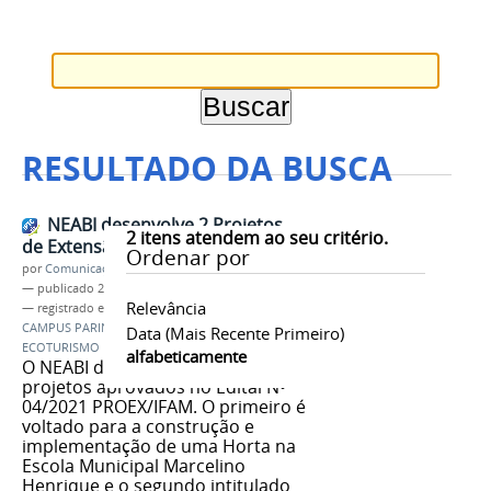
RESULTADO DA BUSCA
NEABI desenvolve 2 Projetos
2
itens atendem ao seu critério.
de Extensão na Região da Valéria
Ordenar por
por
Comunicação CPR
—
publicado
22/11/2021
Relevância
— registrado em:
EXTENSÃO
,
NEABI
,
IFAM
,
CAMPUS PARINTINS
,
VALÉRIA
,
PROEX
,
HORTA
,
Data (mais Recente Primeiro)
ECOTURISMO
alfabeticamente
O NEABI do campus teve dois
projetos aprovados no Edital N•
04/2021 PROEX/IFAM. O primeiro é
voltado para a construção e
implementação de uma Horta na
Escola Municipal Marcelino
Henrique e o segundo intitulado