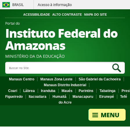
BRASIL
Acesso à informação
ACESSIBILIDADE
ALTO CONTRASTE
MAPA DO SITE
Portal do
Instituto Federal do
Amazonas
MINISTÉRIO DA DA EDUCAÇÃO
Search Site
Sea
Manaus Centro
Manaus Zona Leste
São Gabriel da Cachoeira
Manaus Distrito Industrial
Coari
Lábrea
Iranduba
Maués
Parintins
Tabatinga
Pres
Figueiredo
Itacoatiara
Humaitá
Manacapuru
Eirunepé
Tefé
do Acre