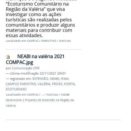
“Ecoturismo Comunitário na
Região da Valéria” que visa
investigar como as ações
turísticas são realizadas pelos
comunitários e produzir alguns
materiais para contribuir com
essas atividades.
Localizado em
CAMPUS
/
PARINTINS
/
Notícias
NEABI na valéria 2021
COMPAC.jpg
por
Comunicação CPR
—
última modificação
22/11/2021 23h01
— registrado em:
EXTENSÃO
,
NEABI
,
IFAM
,
CAMPUS PARINTINS
,
VALÉRIA
,
PROEX
,
HORTA
,
ECOTURISMO
Localizado em
CAMPUS
/
…
/
Notícias
/
NEABI
desenvolve 2 Projetos de Extensão na Região da
Valéria