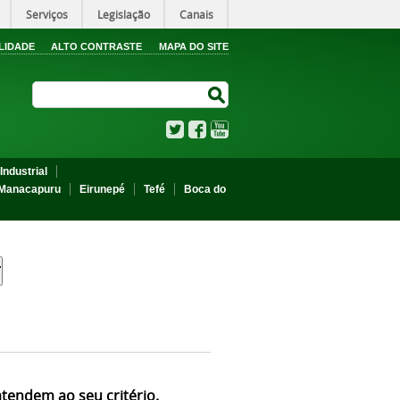
Serviços
Legislação
Canais
LIDADE
ALTO CONTRASTE
MAPA DO SITE
Search Site
Search Site
Twitter
Facebook
YouTube
Industrial
Manacapuru
Eirunepé
Tefé
Boca do
atendem ao seu critério.