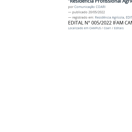
“Residência Profissional Agr
por
Comunicação COARI
—
publicado
20/05/2022
— registrado em:
Residência Agrícola
,
EDI
EDITAL N° 005/2022 IFAM C
Localizado em
CAMPUS
/
Coari
/
Editais