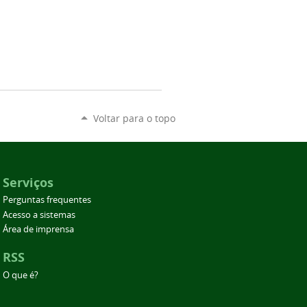
Voltar para o topo
Serviços
Perguntas frequentes
Acesso a sistemas
Área de imprensa
RSS
O que é?