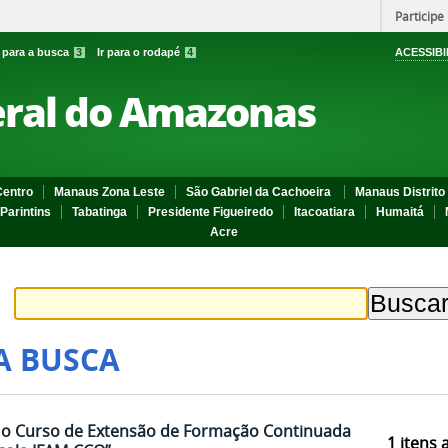
Participe
r para a busca
3
Ir para o rodapé
4
ACESSIBI
eral do Amazonas
entro
Manaus Zona Leste
São Gabriel da Cachoeira
Manaus Distrito 
Parintins
Tabatinga
Presidente Figueiredo
Itacoatiara
Humaitá
Acre
A BUSCA
a o Curso de Extensão de Formação Continuada
1
itens 