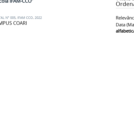
ícola IFAM-CCO”
Orden
Relevânc
TAL N° 005
,
IFAM CCO
,
2022
AMPUS COARI
Data (ma
alfabeti