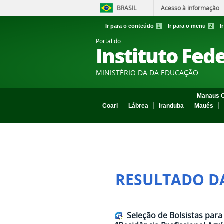
BRASIL
Acesso à informação
Ir para o conteúdo
1
Ir para o menu
2
I
Portal do
Instituto Fed
MINISTÉRIO DA DA EDUCAÇÃO
Manaus C
Coari
Lábrea
Iranduba
Maués
RESULTADO D
Seleção de Bolsistas par