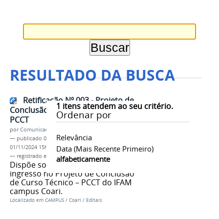
RESULTADO DA BUSCA
Retificação Nº 003 - Projeto de
1
itens atendem ao seu critério.
Conclusão de Curso Técnico –
Ordenar por
PCCT
por
Comunicação COARI
Relevância
—
publicado
03/04/2024
—
última modificação
01/11/2024 15h42
Data (mais Recente Primeiro)
— registrado em:
EDITAL PCCT
,
IFAM CCO
,
2024
alfabeticamente
Dispõe sobre as inscrições para
ingresso no Projeto de Conclusão
de Curso Técnico – PCCT do IFAM
campus Coari.
Localizado em
CAMPUS
/
Coari
/
Editais