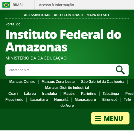
BRASIL
Acesso à informação
ACESSIBILIDADE
ALTO CONTRASTE
MAPA DO SITE
Portal do
Instituto Federal do
Amazonas
MINISTÉRIO DA DA EDUCAÇÃO
Search Site
Sea
Manaus Centro
Manaus Zona Leste
São Gabriel da Cachoeira
Manaus Distrito Industrial
Coari
Lábrea
Iranduba
Maués
Parintins
Tabatinga
Pres
Figueiredo
Itacoatiara
Humaitá
Manacapuru
Eirunepé
Tefé
do Acre