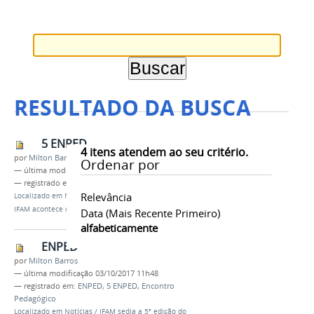
RESULTADO DA BUSCA
5 ENPED
4
itens atendem ao seu critério.
por
Milton Barros
Ordenar por
—
última modificação
28/09/2017 11h45
— registrado em:
ENPED
,
PROEN
,
Ensino
Relevância
Localizado em
Notícias
/
V Encontro Pedagógico do
IFAM acontece de 02 a 6 de outubro
Data (mais Recente Primeiro)
alfabeticamente
ENPED
por
Milton Barros
—
última modificação
03/10/2017 11h48
— registrado em:
ENPED
,
5 ENPED
,
Encontro
Pedagógico
Localizado em
Notícias
/
IFAM sedia a 5ª edição do