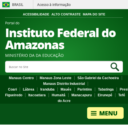
BRASIL
Acesso à informação
ACESSIBILIDADE
ALTO CONTRASTE
MAPA DO SITE
Portal do
Instituto Federal do
Amazonas
MINISTÉRIO DA DA EDUCAÇÃO
Search Site
Sea
Manaus Centro
Manaus Zona Leste
São Gabriel da Cachoeira
Manaus Distrito Industrial
Coari
Lábrea
Iranduba
Maués
Parintins
Tabatinga
Pres
Figueiredo
Itacoatiara
Humaitá
Manacapuru
Eirunepé
Tefé
do Acre