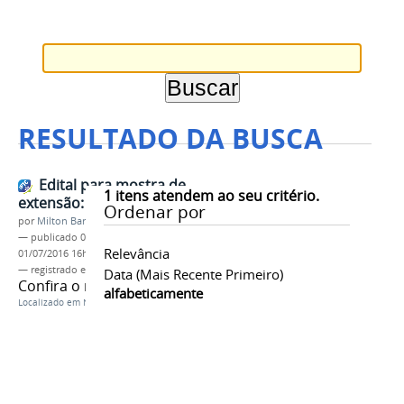
RESULTADO DA BUSCA
Edital para mostra de
1
itens atendem ao seu critério.
extensão: resultado final
Ordenar por
por
Milton Barros
—
publicado
01/07/2016
—
última modificação
Relevância
01/07/2016 16h41
— registrado em:
PROEX
,
EXTENSÂO
Data (mais Recente Primeiro)
Confira o resultado da seleção
alfabeticamente
Localizado em
Notícias