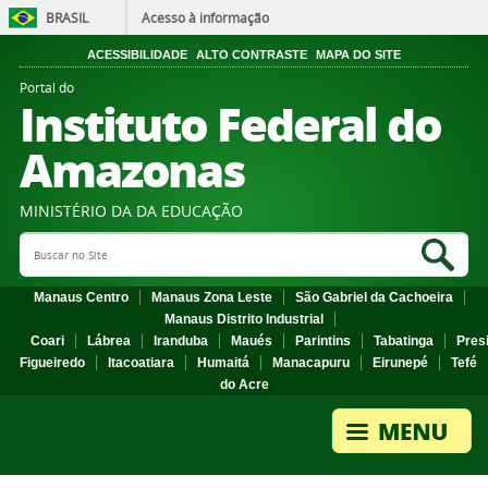
BRASIL
Acesso à informação
ACESSIBILIDADE
ALTO CONTRASTE
MAPA DO SITE
Portal do
Instituto Federal do
Amazonas
MINISTÉRIO DA DA EDUCAÇÃO
Search Site
Sea
Manaus Centro
Manaus Zona Leste
São Gabriel da Cachoeira
Manaus Distrito Industrial
Coari
Lábrea
Iranduba
Maués
Parintins
Tabatinga
Pres
Figueiredo
Itacoatiara
Humaitá
Manacapuru
Eirunepé
Tefé
do Acre