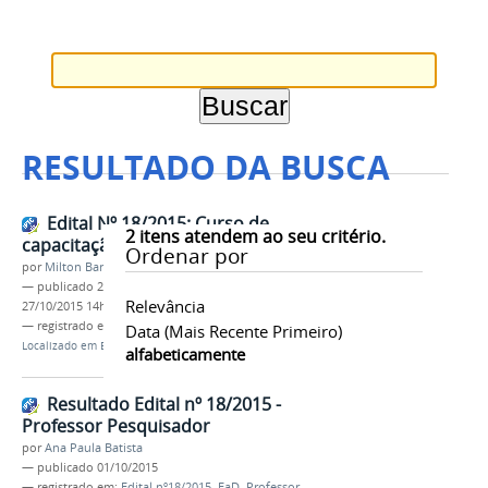
RESULTADO DA BUSCA
Edital Nº 18/2015: Curso de
2
itens atendem ao seu critério.
capacitação de professores
Ordenar por
por
Milton Barros
—
publicado
26/10/2015
—
última modificação
Relevância
27/10/2015 14h40
— registrado em:
Edital nº18/2015
,
EaD
,
PROEN
Data (mais Recente Primeiro)
Localizado em
Editais
alfabeticamente
Resultado Edital nº 18/2015 -
Professor Pesquisador
por
Ana Paula Batista
—
publicado
01/10/2015
— registrado em:
Edital nº18/2015
,
EaD
,
Professor