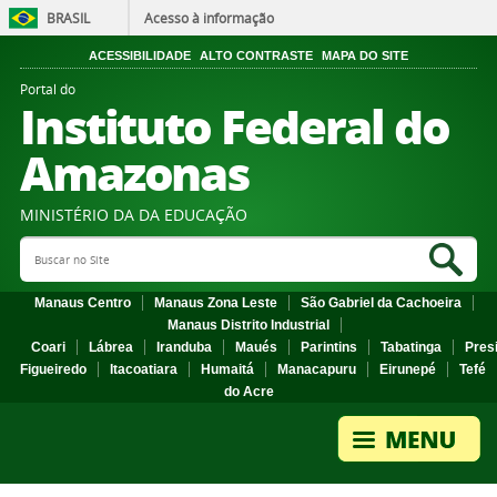
BRASIL
Acesso à informação
ACESSIBILIDADE
ALTO CONTRASTE
MAPA DO SITE
Portal do
Instituto Federal do
Amazonas
MINISTÉRIO DA DA EDUCAÇÃO
Search Site
Sea
Manaus Centro
Manaus Zona Leste
São Gabriel da Cachoeira
Manaus Distrito Industrial
Coari
Lábrea
Iranduba
Maués
Parintins
Tabatinga
Pres
Figueiredo
Itacoatiara
Humaitá
Manacapuru
Eirunepé
Tefé
do Acre