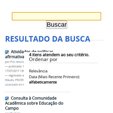
RESULTADO DA BUSCA
Atividades de políticas
4
itens atendem ao seu critério.
afirmativas em Maués
Ordenar por
por
Pró reitoria de Ensino
—
publicado
17/07/2017
—
última modificação
Relevância
17/07/2017 13h03
— registrado em:
políticas afirmativas
,
Campus
Data (mais Recente Primeiro)
Maués
,
PROEN
,
Educação do Campo
alfabeticamente
Localizado em
PRÓ-REITORIAS
/
Ensino
/
Notícias
Consulta à Comunidade
Acadêmica sobre Educação do
Campo