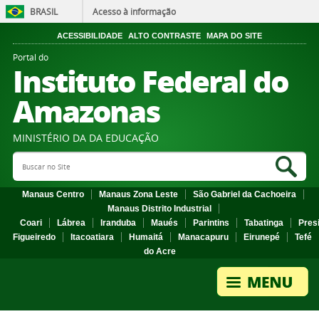
BRASIL
Acesso à informação
ACESSIBILIDADE
ALTO CONTRASTE
MAPA DO SITE
Portal do
Instituto Federal do
Amazonas
MINISTÉRIO DA DA EDUCAÇÃO
Search Site
Sea
Manaus Centro
Manaus Zona Leste
São Gabriel da Cachoeira
Manaus Distrito Industrial
Coari
Lábrea
Iranduba
Maués
Parintins
Tabatinga
Pres
Figueiredo
Itacoatiara
Humaitá
Manacapuru
Eirunepé
Tefé
do Acre