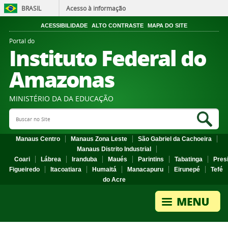
BRASIL
Acesso à informação
ACESSIBILIDADE
ALTO CONTRASTE
MAPA DO SITE
Portal do
Instituto Federal do
Amazonas
MINISTÉRIO DA DA EDUCAÇÃO
Search Site
Sea
Manaus Centro
Manaus Zona Leste
São Gabriel da Cachoeira
Manaus Distrito Industrial
Coari
Lábrea
Iranduba
Maués
Parintins
Tabatinga
Pres
Figueiredo
Itacoatiara
Humaitá
Manacapuru
Eirunepé
Tefé
do Acre