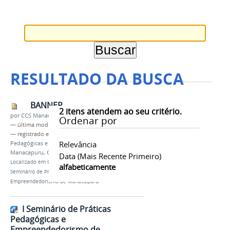
RESULTADO DA BUSCA
BANNER
2
itens atendem ao seu critério.
por
CCS Manacaouru
Ordenar por
—
última modificação
23/10/2018 05h52
— registrado em:
I Seminário de Práticas
Relevância
Pedagógicas e Empreendedorismo de
Manacapuru
,
CAMPUS AVANÇADO MANACAPURU
Data (mais Recente Primeiro)
Localizado em
CAMPUS
/
…
/
Notícias Antigas
/
I
alfabeticamente
Seminário de Práticas Pedagógicas e
Empreendedorismo de Manacapuru
I Seminário de Práticas
Pedagógicas e
Empreendedorismo de