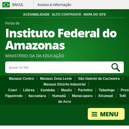
BRASIL
Acesso à informação
ACESSIBILIDADE
ALTO CONTRASTE
MAPA DO SITE
Portal do
Instituto Federal do
Amazonas
MINISTÉRIO DA DA EDUCAÇÃO
Search Site
Sea
Manaus Centro
Manaus Zona Leste
São Gabriel da Cachoeira
Manaus Distrito Industrial
Coari
Lábrea
Iranduba
Maués
Parintins
Tabatinga
Pres
Figueiredo
Itacoatiara
Humaitá
Manacapuru
Eirunepé
Tefé
do Acre