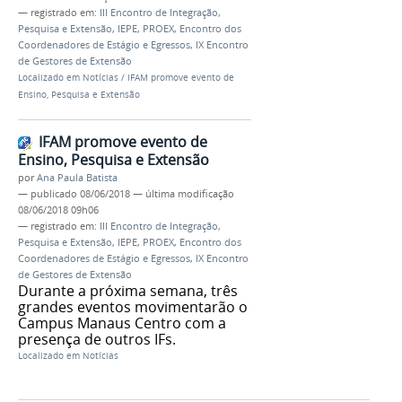
— registrado em:
III Encontro de Integração,
Pesquisa e Extensão
,
IEPE
,
PROEX
,
Encontro dos
Coordenadores de Estágio e Egressos
,
IX Encontro
de Gestores de Extensão
Localizado em
Notícias
/
IFAM promove evento de
Ensino, Pesquisa e Extensão
IFAM promove evento de
Ensino, Pesquisa e Extensão
por
Ana Paula Batista
—
publicado
08/06/2018
—
última modificação
08/06/2018 09h06
— registrado em:
III Encontro de Integração,
Pesquisa e Extensão
,
IEPE
,
PROEX
,
Encontro dos
Coordenadores de Estágio e Egressos
,
IX Encontro
de Gestores de Extensão
Durante a próxima semana, três
grandes eventos movimentarão o
Campus Manaus Centro com a
presença de outros IFs.
Localizado em
Notícias