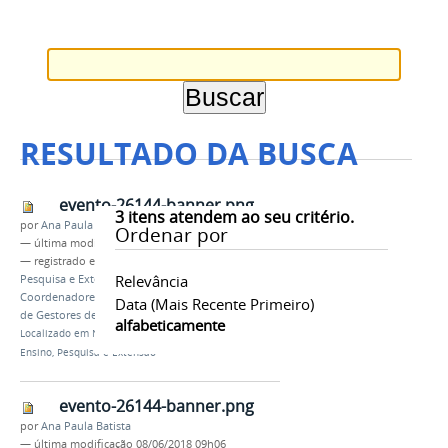
RESULTADO DA BUSCA
evento-26144-banner.png
3
itens atendem ao seu critério.
por
Ana Paula Batista
Ordenar por
—
última modificação
08/06/2018 09h00
— registrado em:
III Encontro de Integração,
Relevância
Pesquisa e Extensão
,
IEPE
,
PROEX
,
Encontro dos
Coordenadores de Estágio e Egressos
,
IX Encontro
Data (mais Recente Primeiro)
de Gestores de Extensão
alfabeticamente
Localizado em
Notícias
/
IFAM promove evento de
Ensino, Pesquisa e Extensão
evento-26144-banner.png
por
Ana Paula Batista
—
última modificação
08/06/2018 09h06