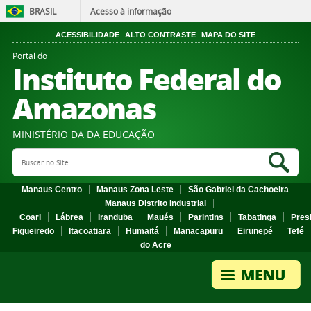
BRASIL
Acesso à informação
ACESSIBILIDADE
ALTO CONTRASTE
MAPA DO SITE
Portal do
Instituto Federal do
Amazonas
MINISTÉRIO DA DA EDUCAÇÃO
Search Site
Sea
Manaus Centro
Manaus Zona Leste
São Gabriel da Cachoeira
Manaus Distrito Industrial
Coari
Lábrea
Iranduba
Maués
Parintins
Tabatinga
Pres
Figueiredo
Itacoatiara
Humaitá
Manacapuru
Eirunepé
Tefé
do Acre