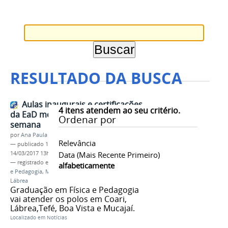
RESULTADO DA BUSCA
Aulas inaugurais e certificações
4
itens atendem ao seu critério.
da EaD movimentam fim de
Ordenar por
semana
por
Ana Paula Batista
Relevância
—
publicado
13/03/2017
—
última modificação
14/03/2017 13h30
Data (mais Recente Primeiro)
— registrado em:
EaD
,
PROEN
,
Licenciaturas Física
alfabeticamente
e Pedagogia
,
Mucajaí
,
Boa Vista
,
Coari
,
Tefé
,
Lábrea
Graduação em Física e Pedagogia
vai atender os polos em Coari,
Lábrea,Tefé, Boa Vista e Mucajaí.
Localizado em
Notícias