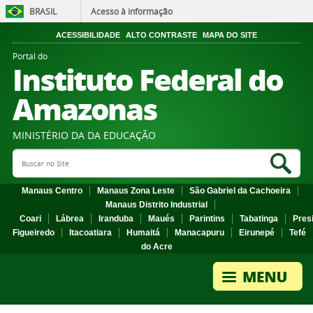
BRASIL
Acesso à informação
ACESSIBILIDADE
ALTO CONTRASTE
MAPA DO SITE
Portal do
Instituto Federal do
Amazonas
MINISTÉRIO DA DA EDUCAÇÃO
Search Site
Sea
Manaus Centro
Manaus Zona Leste
São Gabriel da Cachoeira
Manaus Distrito Industrial
Coari
Lábrea
Iranduba
Maués
Parintins
Tabatinga
Pres
Figueiredo
Itacoatiara
Humaitá
Manacapuru
Eirunepé
Tefé
do Acre