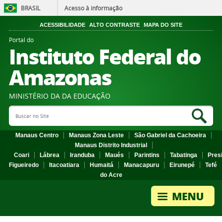
BRASIL
Acesso à informação
ACESSIBILIDADE
ALTO CONTRASTE
MAPA DO SITE
Portal do
Instituto Federal do
Amazonas
MINISTÉRIO DA DA EDUCAÇÃO
Search Site
Sea
Manaus Centro
Manaus Zona Leste
São Gabriel da Cachoeira
Manaus Distrito Industrial
Coari
Lábrea
Iranduba
Maués
Parintins
Tabatinga
Pres
Figueiredo
Itacoatiara
Humaitá
Manacapuru
Eirunepé
Tefé
do Acre