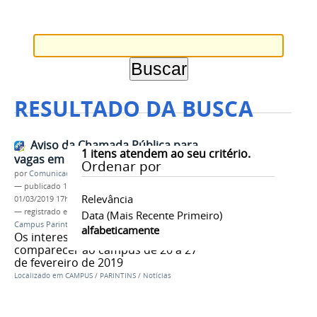
RESULTADO DA BUSCA
Aviso da Chamada Pública para
1
itens atendem ao seu critério.
vagas em curso técnico!
Ordenar por
por
Comunicação CPR
—
publicado
12/02/2019
—
última modificação
Relevância
01/03/2019 17h18
— registrado em:
Matrícula Proeja
,
Proeja 2019
,
Data (mais Recente Primeiro)
Campus Parintins
,
Administração Proeja
alfabeticamente
Os interessados deverão
comparecer ao campus de 20 a 27
de fevereiro de 2019
Localizado em
CAMPUS
/
PARINTINS
/
Notícias