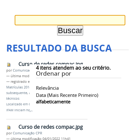
RESULTADO DA BUSCA
Curso de redes compac.jpg
4
itens atendem ao seu critério.
por
Comunicação CPR
Ordenar por
—
última modificação
04/01/2022 11h40
— registrado em:
IFAM
,
campus Parintins
,
Relevância
Matrículas 2018/1
,
ano letivo 2022.1
,
integrado
,
subsequente
,
ampla concorrência
,
cotas
,
cursos
Data (mais Recente Primeiro)
técnicos
alfabeticamente
Localizado em
CAMPUS
/
…
/
Notícias
/
Matrículas do
IFAM iniciam hoje
Curso de redes compac.jpg
por
Comunicação CPR
—
última modificação
04/01/2022 11h41