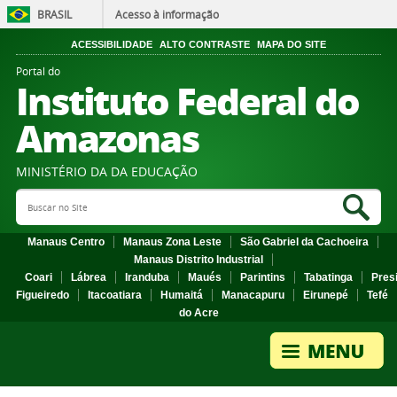
BRASIL
Acesso à informação
ACESSIBILIDADE
ALTO CONTRASTE
MAPA DO SITE
Portal do
Instituto Federal do
Amazonas
MINISTÉRIO DA DA EDUCAÇÃO
Search Site
Sea
Manaus Centro
Manaus Zona Leste
São Gabriel da Cachoeira
Manaus Distrito Industrial
Coari
Lábrea
Iranduba
Maués
Parintins
Tabatinga
Pres
Figueiredo
Itacoatiara
Humaitá
Manacapuru
Eirunepé
Tefé
do Acre