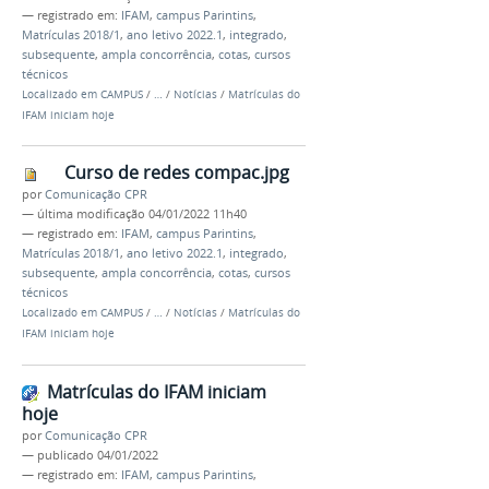
— registrado em:
IFAM
,
campus Parintins
,
Matrículas 2018/1
,
ano letivo 2022.1
,
integrado
,
subsequente
,
ampla concorrência
,
cotas
,
cursos
técnicos
Localizado em
CAMPUS
/
…
/
Notícias
/
Matrículas do
IFAM iniciam hoje
Curso de redes compac.jpg
por
Comunicação CPR
—
última modificação
04/01/2022 11h40
— registrado em:
IFAM
,
campus Parintins
,
Matrículas 2018/1
,
ano letivo 2022.1
,
integrado
,
subsequente
,
ampla concorrência
,
cotas
,
cursos
técnicos
Localizado em
CAMPUS
/
…
/
Notícias
/
Matrículas do
IFAM iniciam hoje
Matrículas do IFAM iniciam
hoje
por
Comunicação CPR
—
publicado
04/01/2022
— registrado em:
IFAM
,
campus Parintins
,