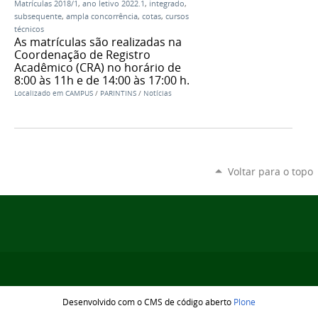
Matrículas 2018/1
,
ano letivo 2022.1
,
integrado
,
subsequente
,
ampla concorrência
,
cotas
,
cursos
técnicos
As matrículas são realizadas na
Coordenação de Registro
Acadêmico (CRA) no horário de
8:00 às 11h e de 14:00 às 17:00 h.
Localizado em
CAMPUS
/
PARINTINS
/
Notícias
Voltar para o topo
Desenvolvido com o CMS de código aberto
Plone