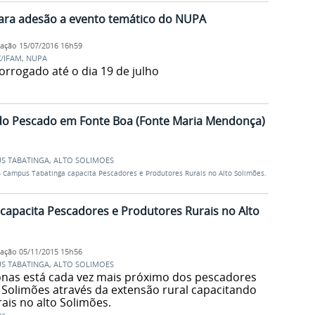
ra adesão a evento temático do NUPA
cação
15/07/2016 16h59
X/IFAM
,
NUPA
rorrogado até o dia 19 de julho
do Pescado em Fonte Boa (Fonte Maria Mendonça)
S TABATINGA
,
ALTO SOLIMOES
- Campus Tabatinga capacita Pescadores e Produtores Rurais no Alto Solimões.
capacita Pescadores e Produtores Rurais no Alto
cação
05/11/2015 15h56
S TABATINGA
,
ALTO SOLIMOES
onas está cada vez mais próximo dos pescadores
o Solimões através da extensão rural capacitando
ais no alto Solimões.