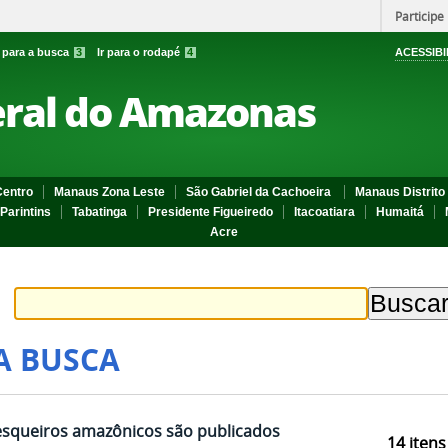
Participe
r para a busca
3
Ir para o rodapé
4
ACESSIBI
eral do Amazonas
entro
Manaus Zona Leste
São Gabriel da Cachoeira
Manaus Distrito 
Parintins
Tabatinga
Presidente Figueiredo
Itacoatiara
Humaitá
Acre
A BUSCA
esqueiros amazônicos são publicados
14
itens