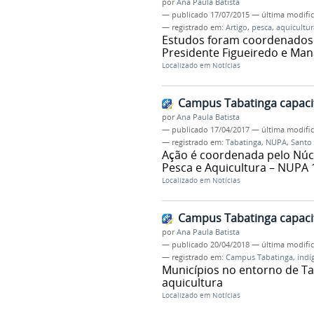
por
Ana Paula Batista
—
publicado
17/07/2015
—
última modifi
— registrado em:
Artigo
,
pesca
,
aquicultur
Estudos foram coordenados
Presidente Figueiredo e Mana
Localizado em
Notícias
Campus Tabatinga capacit
por
Ana Paula Batista
—
publicado
17/04/2017
—
última modifi
— registrado em:
Tabatinga
,
NUPA
,
Santo 
Ação é coordenada pelo Núc
Pesca e Aquicultura – NUPA 
Localizado em
Notícias
Campus Tabatinga capacit
por
Ana Paula Batista
—
publicado
20/04/2018
—
última modifi
— registrado em:
Campus Tabatinga
,
indí
Municípios no entorno de Ta
aquicultura
Localizado em
Notícias