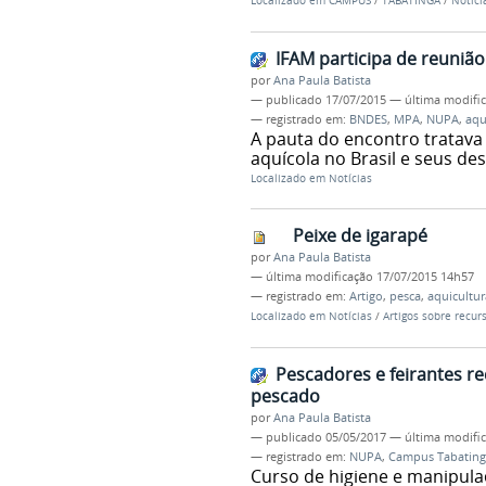
Localizado em
CAMPUS
/
TABATINGA
/
Notíci
IFAM participa de reuniã
por
Ana Paula Batista
—
publicado
17/07/2015
—
última modifi
— registrado em:
BNDES
,
MPA
,
NUPA
,
aqu
A pauta do encontro tratava
aquícola no Brasil e seus des
Localizado em
Notícias
Peixe de igarapé
por
Ana Paula Batista
—
última modificação
17/07/2015 14h57
— registrado em:
Artigo
,
pesca
,
aquicultur
Localizado em
Notícias
/
Artigos sobre recu
Pescadores e feirantes r
pescado
por
Ana Paula Batista
—
publicado
05/05/2017
—
última modifi
— registrado em:
NUPA
,
Campus Tabating
Curso de higiene e manipula