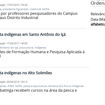
Orden
cação
17/07/2015 15h30
a
,
presidente figueiredo
,
matrinxã
,
NUPA
 por professores pesquisadores do Campus
Relevânc
us Distrito Industrial
Data (ma
alfabeti
a indígenas em Santo Antônio do Içá
cação
17/04/2017 14h56
Antônio do Içá
,
piscicultura
,
indígenas
leo de Formação Humana e Pesquisa Aplicada à
1
a indígenas no Alto Solimões
cação
20/04/2018 15h15
genas
,
IFAM
,
NUPA
,
pesca e aquicultura
,
Semana dos Povos Indígenas
batinga recebem cursos na área da pesca e