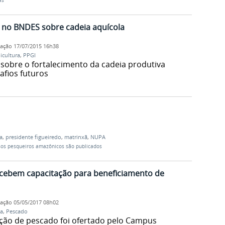
as
o no BNDES sobre cadeia aquícola
cação
17/07/2015 16h38
icultura
,
PPGI
 sobre o fortalecimento da cadeia produtiva
afios futuros
a
,
presidente figueiredo
,
matrinxã
,
NUPA
rsos pesqueiros amazônicos são publicados
ecebem capacitação para beneficiamento de
cação
05/05/2017 08h02
a
,
Pescado
ção de pescado foi ofertado pelo Campus