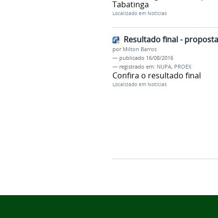
Tabatinga
Localizado em
Notícias
Resultado final - propos
por
Milton Barros
—
publicado
16/08/2016
— registrado em:
NUPA
,
PROEX
Confira o resultado final
Localizado em
Notícias