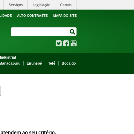
Serviços
Legislação
Canais
LIDADE
ALTO CONTRASTE
MAPA DO SITE
Search Site
Search Site
Twitter
Facebook
YouTube
Industrial
Manacapuru
Eirunepé
Tefé
Boca do
 atendem ao seu critério.