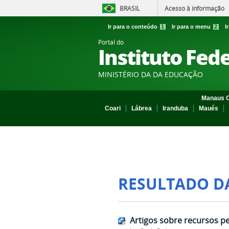
BRASIL
Acesso à informação
Ir para o conteúdo
1
Ir para o menu
2
I
Portal do
Instituto Fed
MINISTÉRIO DA DA EDUCAÇÃO
Manaus C
Coari
Lábrea
Iranduba
Maués
RESULTADO D
Artigos sobre recursos p