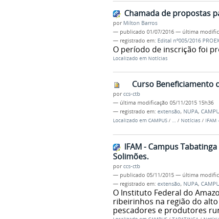
Chamada de propostas pa
por
Milton Barros
—
publicado
01/07/2016
—
última modifi
— registrado em:
Edital nº005/2016 PROE
O período de inscrição foi p
Localizado em
Notícias
Curso Beneficiamento 
por
ccs-ctb
—
última modificação
05/11/2015 15h36
— registrado em:
extensão
,
NUPA
,
CAMPU
Localizado em
CAMPUS
/
…
/
Notícias
/
IFAM 
IFAM - Campus Tabatinga 
Solimões.
por
ccs-ctb
—
publicado
05/11/2015
—
última modifi
— registrado em:
extensão
,
NUPA
,
CAMPU
O Instituto Federal do Amaz
ribeirinhos na região do alt
pescadores e produtores rur